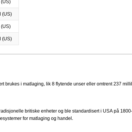
 (US)
l (US)
 (US)
l (US)
ukes i matlaging, lik 8 flytende unser eller omtrent 237 millili
isjonelle britiske enheter og ble standardisert i USA på 1800-t
lesystemer for matlaging og handel.