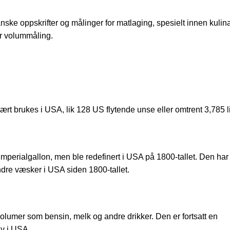
e oppskrifter og målinger for matlaging, spesielt innen kulina
r volummåling.
 brukes i USA, lik 128 US flytende unse eller omtrent 3,785 li
imperialgallon, men ble redefinert i USA på 1800-tallet. Den har b
ndre væsker i USA siden 1800-tallet.
lumer som bensin, melk og andre drikker. Den er fortsatt en
iv i USA.