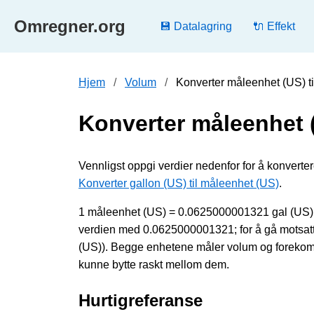
Omregner.org
💾 Datalagring
🔌 Effekt
Hjem
Volum
Konverter måleenhet (US) ti
Konverter måleenhet (
Vennligst oppgi verdier nedenfor for å konverter
Konverter gallon (US) til måleenhet (US)
.
1 måleenhet (US) = 0.0625000001321 gal (US). F
verdien med 0.0625000001321; for å gå motsatt
(US)). Begge enhetene måler volum og forekomme
kunne bytte raskt mellom dem.
Hurtigreferanse