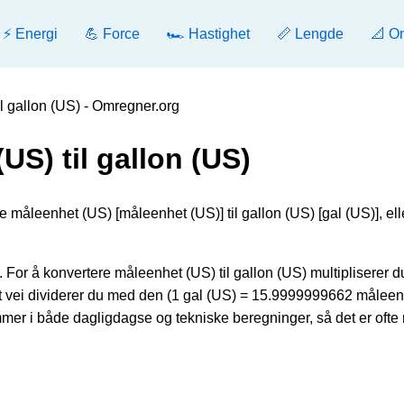
⚡ Energi
💪 Force
🏎️ Hastighet
📏 Lengde
📐 O
l gallon (US) - Omregner.org
US) til gallon (US)
e måleenhet (US) [måleenhet (US)] til gallon (US) [gal (US)], ell
or å konvertere måleenhet (US) til gallon (US) multipliserer d
 vei dividerer du med den (1 gal (US) = 15.9999999662 måleen
r i både dagligdagse og tekniske beregninger, så det er ofte n