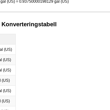
gal (US) = 0.93750000198129 gal (US)
) Konverteringstabell
al (US)
l (US)
l (US)
l (US)
l (US)
l (US)