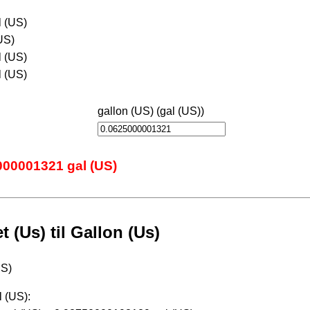
l (US)
US)
l (US)
l (US)
gallon (US) (gal (US))
000001321 gal (US)
(Us) til Gallon (Us)
US)
l (US):