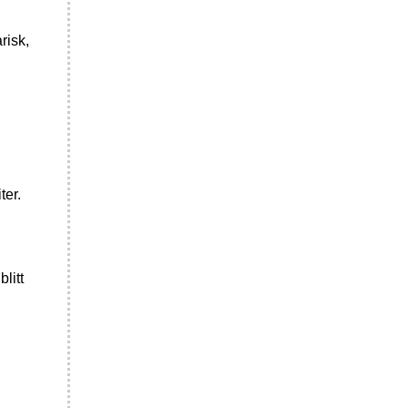
risk,
ter.
litt