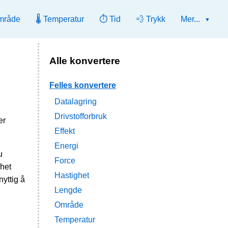
mråde
🌡️ Temperatur
⏱️ Tid
💨 Trykk
Mer...
Alle konvertere
Felles konvertere
Datalagring
Drivstofforbruk
er
Effekt
Energi
u
Force
het
Hastighet
yttig å
Lengde
Område
Temperatur