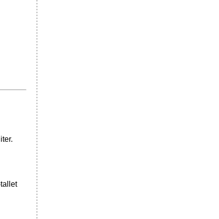
ter.
allet