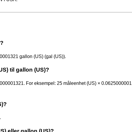
)?
001321 gallon (US) (gal (US)).
) til gallon (US)?
25000001321. For eksempel: 25 måleenhet (US) × 0.062500000
S)?
.
S) eller gallon (US)?