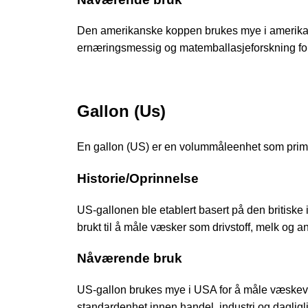
Den amerikanske koppen brukes mye i amerikansk
ernæringsmessig og matemballasjeforskning fo
Gallon (Us)
En gallon (US) er en volummåleenhet som primært
Historie/Oprinnelse
US-gallonen ble etablert basert på den britiske 
brukt til å måle væsker som drivstoff, melk og a
Nåværende bruk
US-gallon brukes mye i USA for å måle væskevo
standardenhet innen handel, industri og dagligl