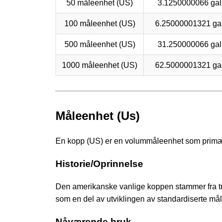
50 måleenhet (US)
3.1250000066 gal
100 måleenhet (US)
6.25000001321 ga
500 måleenhet (US)
31.250000066 gal
1000 måleenhet (US)
62.5000001321 ga
Måleenhet (Us)
En kopp (US) er en volummåleenhet som primært br
Historie/Oprinnelse
Den amerikanske vanlige koppen stammer fra trad
som en del av utviklingen av standardiserte må
Nåværende bruk