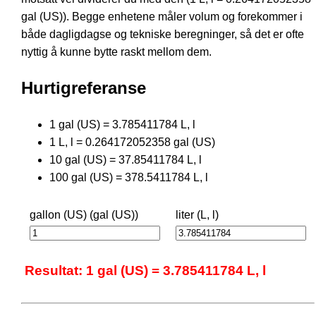
gal (US)). Begge enhetene måler volum og forekommer i
både dagligdagse og tekniske beregninger, så det er ofte
nyttig å kunne bytte raskt mellom dem.
Hurtigreferanse
1 gal (US) = 3.785411784 L, l
1 L, l = 0.264172052358 gal (US)
10 gal (US) = 37.85411784 L, l
100 gal (US) = 378.5411784 L, l
gallon (US) (gal (US))
liter (L, l)
Resultat: 1 gal (US) = 3.785411784 L, l