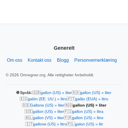
Generelt
Om oss
Kontakt oss
Blogg
Personvernerklæring
© 2026 Omregner.org. Alle rettigheter forbeholdt.
🇬🇧
🇩🇰
🌐 Språk:
gallon (US) » liter
gallon (US) » liter
🇪🇸
🇵🇹
galón (EE. UU.) » litro
galão (EUA) » litro
🇩🇪
🇳🇴
Gallone (US) » liter
gallon (US) » liter
🇸🇪
🇫🇮
gallon (US) » liter
gallon (US) » litra
🇳🇱
🇫🇷
gallon (VS) » liter
gallon (US) » litre
🇮🇹
🇵🇱
gallone (US) » litro
galon (US) » litr