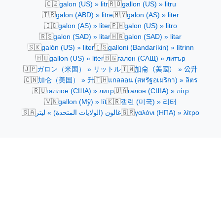
🇨🇿
🇷🇴
galon (US) » litr
gallon (US) » litru
🇹🇷
🇲🇾
galon (ABD) » litre
galon (AS) » liter
🇮🇩
🇵🇭
galon (AS) » liter
galon (US) » litro
🇷🇸
🇭🇷
galon (SAD) » litar
galon (SAD) » litar
🇸🇰
🇮🇸
galón (US) » liter
galloni (Bandaríkin) » lítrinn
🇭🇺
🇧🇬
gallon (US) » liter
галон (САЩ) » литър
🇯🇵
🇹🇼
ガロン（米国） » リットル
加侖（美國） » 公升
🇨🇳
🇹🇭
加仑（美国） » 升
แกลลอน (สหรัฐอเมริกา) » ลิตร
🇷🇺
🇺🇦
галлон (США) » литр
галон (США) » літр
🇻🇳
🇰🇷
gallon (Mỹ) » lít
갤런 (미국) » 리터
🇸🇦
🇬🇷
غالون (الولايات المتحدة) » ليتر
γαλόνι (ΗΠΑ) » λίτρο