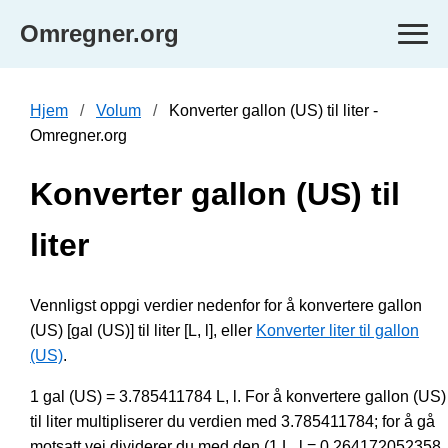
Omregner.org
Hjem
Volum
Konverter gallon (US) til liter -
Omregner.org
Konverter gallon (US) til
liter
Vennligst oppgi verdier nedenfor for å konvertere gallon
(US) [gal (US)] til liter [L, l], eller
Konverter liter til gallon
(US)
.
1 gal (US) = 3.785411784 L, l. For å konvertere gallon (US)
til liter multipliserer du verdien med 3.785411784; for å gå
motsatt vei dividerer du med den (1 L, l = 0.264172052358