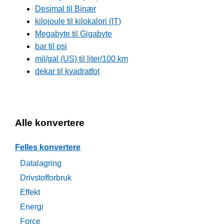
Desimal til Binær
kilojoule til kilokalori (IT)
Megabyte til Gigabyte
bar til psi
mil/gal (US) til liter/100 km
dekar til kvadratfot
Alle konvertere
Felles konvertere
Datalagring
Drivstofforbruk
Effekt
Energi
Force