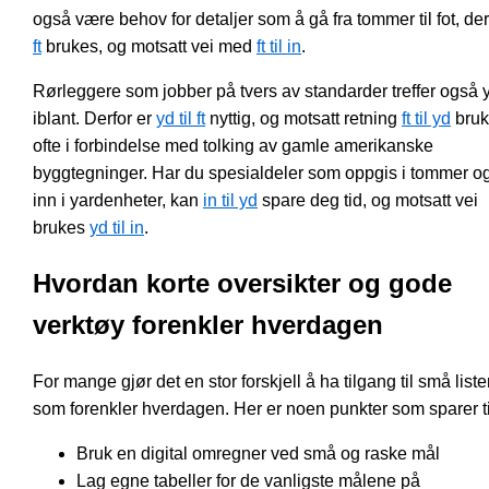
også være behov for detaljer som å gå fra tommer til fot, de
ft
brukes, og motsatt vei med
ft til in
.
Rørleggere som jobber på tvers av standarder treffer også 
iblant. Derfor er
yd til ft
nyttig, og motsatt retning
ft til yd
bruk
ofte i forbindelse med tolking av gamle amerikanske
byggtegninger. Har du spesialdeler som oppgis i tommer o
inn i yardenheter, kan
in til yd
spare deg tid, og motsatt vei
brukes
yd til in
.
Hvordan korte oversikter og gode
verktøy forenkler hverdagen
For mange gjør det en stor forskjell å ha tilgang til små liste
som forenkler hverdagen. Her er noen punkter som sparer t
Bruk en digital omregner ved små og raske mål
Lag egne tabeller for de vanligste målene på