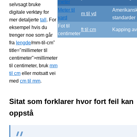
meter
selvsagt bruke
Meter til
Amerikans
digitale verktøy for
m til yd
yard
standarder
mer detaljerte
tall
. For
Fot til
eksempel hvis du
ft til cm
Kapping av
centimeter
trenger noe som går
fra
lengde
/mm-til-cm"
title="millimeter til
centimeter">millimeter
til centimeter, bruk
mm
til cm
eller motsatt vei
med
cm til mm
.
Sitat som forklarer hvor fort feil kan
oppstå