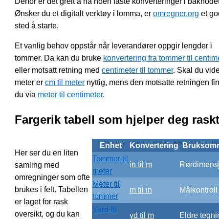
Derfor er det greit å ha noen faste konverteringer i bakhodet
Ønsker du et digitalt verktøy i lomma, er
omregner.org
et go
sted å starte.
Et vanlig behov oppstår når leverandører oppgir lengder i
tommer. Da kan du bruke
konvertering fra tommer til centim
eller motsatt retning med
centimeter til tommer
. Skal du vide
meter er
cm til meter
nyttig, mens den motsatte retningen fi
du via
meter til centimeter
.
Fargerik tabell som hjelper deg rask
Enhet
Konvertering
Bruksom
Her ser du en liten
Tommer til
in til m
Rørdimens
samling med
meter
omregninger som ofte
Meter til
brukes i felt. Tabellen
m til in
Målkontroll
tommer
er laget for rask
Yard til
oversikt, og du kan
yd til m
Eldre tegni