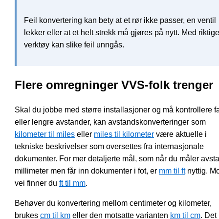
Feil konvertering kan bety at et rør ikke passer, en ventil
lekker eller at et helt strekk må gjøres på nytt. Med riktig
verktøy kan slike feil unngås.
Flere omregninger VVS-folk trenger
Skal du jobbe med større installasjoner og må kontrollere fa
eller lengre avstander, kan avstandskonverteringer som
kilometer til miles
eller
miles til kilometer
være aktuelle i
tekniske beskrivelser som oversettes fra internasjonale
dokumenter. For mer detaljerte mål, som når du måler avsta
millimeter men får inn dokumenter i fot, er
mm til ft
nyttig. Mo
vei finner du
ft til mm
.
Behøver du konvertering mellom centimeter og kilometer,
brukes
cm til km
eller den motsatte varianten
km til cm
. Det