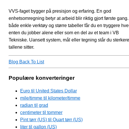
VVS-faget bygger på presisjon og erfaring. En god
enhetsomregning betyr at arbeid blir riktig gjort første gang
både enkle verktøy og større tabeller får du en tryggere hv
enten du jobber alene eller som en del av et team i VB
Tekniske. Uansett system, mål eller tegning står du sterker
tallene sitter.
Blog Back To List
Populære konverteringer
Euro til United States Dollar
mile/timme til kilometer/timme
radian til grad
centimeter til tommer
Pint tørr (US) til Quart tørr (US)
liter til gallon (US)