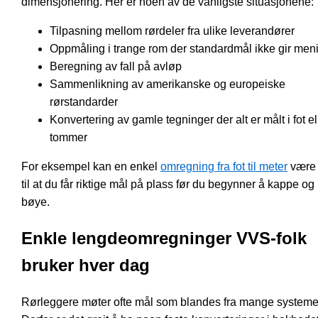
dimensjonering. Her er noen av de vanligste situasjonene:
Tilpasning mellom rørdeler fra ulike leverandører
Oppmåling i trange rom der standardmål ikke gir men
Beregning av fall på avløp
Sammenlikning av amerikanske og europeiske
rørstandarder
Konvertering av gamle tegninger der alt er målt i fot el
tommer
For eksempel kan en enkel
omregning fra fot til meter
være
til at du får riktige mål på plass før du begynner å kappe og
bøye.
Enkle lengdeomregninger VVS-folk
bruker hver dag
Rørleggere møter ofte mål som blandes fra mange systeme