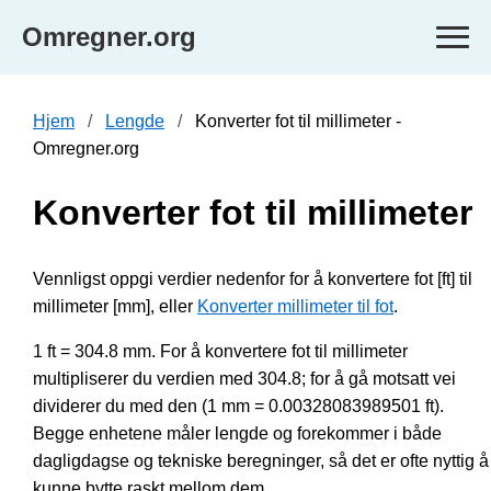
Omregner.org
Hjem
Lengde
Konverter fot til millimeter -
Omregner.org
Konverter fot til millimeter
Vennligst oppgi verdier nedenfor for å konvertere fot [ft] til
millimeter [mm], eller
Konverter millimeter til fot
.
1 ft = 304.8 mm. For å konvertere fot til millimeter
multipliserer du verdien med 304.8; for å gå motsatt vei
dividerer du med den (1 mm = 0.00328083989501 ft).
Begge enhetene måler lengde og forekommer i både
dagligdagse og tekniske beregninger, så det er ofte nyttig å
kunne bytte raskt mellom dem.