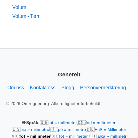
Volum
Volum - Tørr
Generelt
Om oss
Kontakt oss
Blogg
Personvernerklæring
© 2026 Omregner.org. Alle rettigheter forbeholdt.
🇬🇧
🇩🇰
🌐 Språk:
fot » millimeter
fod » millimeter
🇪🇸
🇵🇹
🇩🇪
pie » milímetro
pé » milímetro
Fuß » Millimeter
🇳🇴
🇸🇪
🇫🇮
fot » millimeter
fot » millimeter
jalka » millimetri