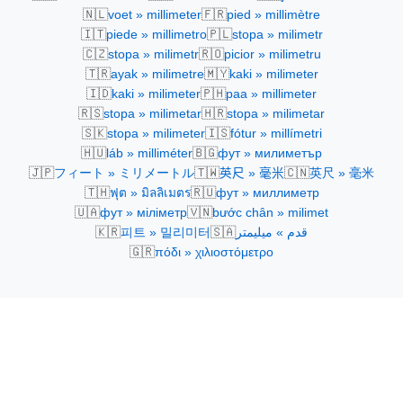
🇳🇱
🇫🇷
voet » millimeter
pied » millimètre
🇮🇹
🇵🇱
piede » millimetro
stopa » milimetr
🇨🇿
🇷🇴
stopa » milimetr
picior » milimetru
🇹🇷
🇲🇾
ayak » milimetre
kaki » milimeter
🇮🇩
🇵🇭
kaki » milimeter
paa » millimeter
🇷🇸
🇭🇷
stopa » milimetar
stopa » milimetar
🇸🇰
🇮🇸
stopa » milimeter
fótur » millímetri
🇭🇺
🇧🇬
láb » milliméter
фут » милиметър
🇯🇵
🇹🇼
🇨🇳
フィート » ミリメートル
英尺 » 毫米
英尺 » 毫米
🇹🇭
🇷🇺
ฟุต » มิลลิเมตร
фут » миллиметр
🇺🇦
🇻🇳
фут » міліметр
bước chân » milimet
🇰🇷
🇸🇦
피트 » 밀리미터
قدم » ميليمتر
🇬🇷
πόδι » χιλιοστόμετρο