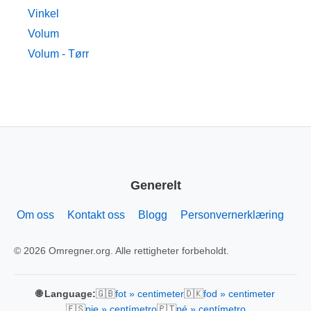
Vinkel
Volum
Volum - Tørr
Generelt
Om oss
Kontakt oss
Blogg
Personvernerklæring
© 2026 Omregner.org. Alle rettigheter forbeholdt.
🇬🇧
🇩🇰
🌐 Language:
fot » centimeter
fod » centimeter
🇪🇸
🇵🇹
pie » centímetro
pé » centímetro