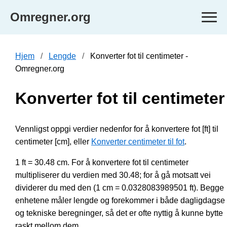
Omregner.org
Hjem
Lengde
Konverter fot til centimeter -
Omregner.org
Konverter fot til centimeter
Vennligst oppgi verdier nedenfor for å konvertere fot [ft] til
centimeter [cm], eller
Konverter centimeter til fot
.
1 ft = 30.48 cm. For å konvertere fot til centimeter
multipliserer du verdien med 30.48; for å gå motsatt vei
dividerer du med den (1 cm = 0.0328083989501 ft). Begge
enhetene måler lengde og forekommer i både dagligdagse
og tekniske beregninger, så det er ofte nyttig å kunne bytte
raskt mellom dem.