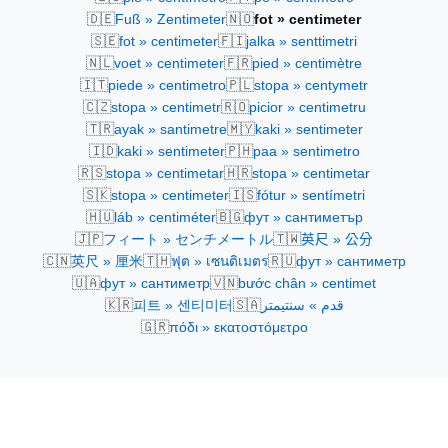
🇩🇪
🇳🇴
Fuß » Zentimeter
fot » centimeter
🇸🇪
🇫🇮
fot » centimeter
jalka » senttimetri
🇳🇱
🇫🇷
voet » centimeter
pied » centimètre
🇮🇹
🇵🇱
piede » centimetro
stopa » centymetr
🇨🇿
🇷🇴
stopa » centimetr
picior » centimetru
🇹🇷
🇲🇾
ayak » santimetre
kaki » sentimeter
🇮🇩
🇵🇭
kaki » sentimeter
paa » sentimetro
🇷🇸
🇭🇷
stopa » centimetar
stopa » centimetar
🇸🇰
🇮🇸
stopa » centimeter
fótur » sentímetri
🇭🇺
🇧🇬
láb » centiméter
фут » сантиметър
🇯🇵
🇹🇼
フィート » センチメートル
英尺 » 公分
🇨🇳
🇹🇭
🇷🇺
英尺 » 厘米
ฟุต » เซนติเมตร
фут » сантиметр
🇺🇦
🇻🇳
фут » сантиметр
bước chân » centimet
🇰🇷
🇸🇦
피트 » 센티미터
قدم » سنتيمتر
🇬🇷
πόδι » εκατοστόμετρο