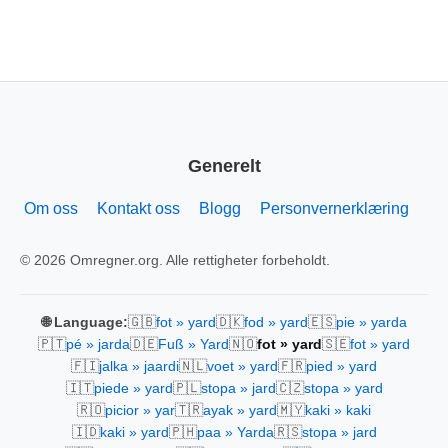
Generelt
Om oss
Kontakt oss
Blogg
Personvernerklæring
© 2026 Omregner.org. Alle rettigheter forbeholdt.
🇬🇧
🇩🇰
🇪🇸
🌐 Language:
fot » yard
fod » yard
pie » yarda
🇵🇹
🇩🇪
🇳🇴
🇸🇪
pé » jarda
Fuß » Yard
fot » yard
fot » yard
🇫🇮
🇳🇱
🇫🇷
jalka » jaardi
voet » yard
pied » yard
🇮🇹
🇵🇱
🇨🇿
piede » yard
stopa » jard
stopa » yard
🇷🇴
🇹🇷
🇲🇾
picior » yar
ayak » yard
kaki » kaki
🇮🇩
🇵🇭
🇷🇸
kaki » yard
paa » Yarda
stopa » jard