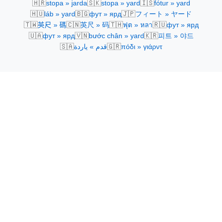
🇭🇷
🇸🇰
🇮🇸
stopa » jarda
stopa » yard
fótur » yard
🇭🇺
🇧🇬
🇯🇵
láb » yard
фут » ярд
フィート » ヤード
🇹🇼
🇨🇳
🇹🇭
🇷🇺
英尺 » 碼
英尺 » 码
ฟุต » หลา
фут » ярд
🇺🇦
🇻🇳
🇰🇷
фут » ярд
bước chân » yard
피트 » 야드
🇸🇦
🇬🇷
قدم » ياردة
πόδι » γιάρντ