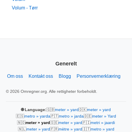
Volum - Tørr
Generelt
Om oss
Kontakt oss
Blogg
Personvernerklæring
© 2026 Omregner.org. Alle rettigheter forbeholdt.
🇬🇧
🇩🇰
🌐 Language:
meter » yard
meter » yard
🇪🇸
🇵🇹
🇩🇪
metro » yarda
metro » jarda
meter » Yard
🇳🇴
🇸🇪
🇫🇮
meter » yard
meter » yard
metri » jaardi
🇳🇱
🇫🇷
🇮🇹
meter » yard
mètre » yard
metro » yard