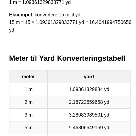
1 m = 1.09361329833771 yd
Eksempel:
konvertere 15 m til yd:
15 m = 15 × 1.09361329833771 yd = 16.4041994750656
yd
Meter til Yard Konverteringstabell
meter
yard
1 m
1.09361329834 yd
2 m
2.18722659668 yd
3 m
3.28083989501 yd
5 m
5.46806649169 yd