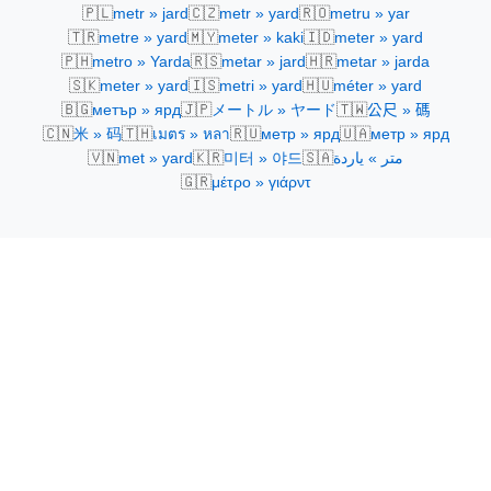
🇵🇱
🇨🇿
🇷🇴
metr » jard
metr » yard
metru » yar
🇹🇷
🇲🇾
🇮🇩
metre » yard
meter » kaki
meter » yard
🇵🇭
🇷🇸
🇭🇷
metro » Yarda
metar » jard
metar » jarda
🇸🇰
🇮🇸
🇭🇺
meter » yard
metri » yard
méter » yard
🇧🇬
🇯🇵
🇹🇼
метър » ярд
メートル » ヤード
公尺 » 碼
🇨🇳
🇹🇭
🇷🇺
🇺🇦
米 » 码
เมตร » หลา
метр » ярд
метр » ярд
🇻🇳
🇰🇷
🇸🇦
met » yard
미터 » 야드
متر » ياردة
🇬🇷
μέτρο » γιάρντ