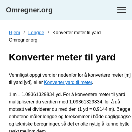
Omregner.org
Hjem
Lengde
Konverter meter til yard -
Omregner.org
Konverter meter til yard
Vennligst oppgi verdier nedenfor for å konvertere meter [m]
til yard [yd], eller
Konverter yard til meter
.
1 m = 1.09361329834 yd. For å konvertere meter til yard
multipliserer du verdien med 1.09361329834; for å gå
motsatt vei dividerer du med den (1 yd = 0.9144 m). Begge
enhetene måler lengde og forekommer i både dagligdagse
og tekniske beregninger, så det er ofte nyttig å kunne bytte
raskt mellom dem.