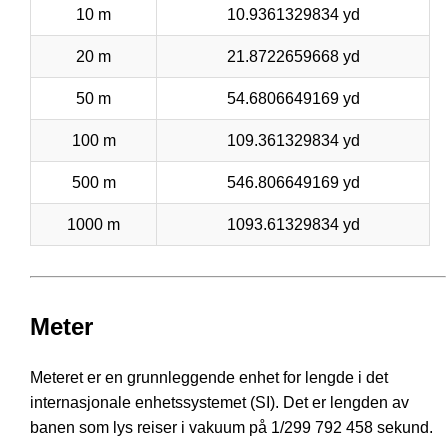
10 m
10.9361329834 yd
20 m
21.8722659668 yd
50 m
54.6806649169 yd
100 m
109.361329834 yd
500 m
546.806649169 yd
1000 m
1093.61329834 yd
Meter
Meteret er en grunnleggende enhet for lengde i det
internasjonale enhetssystemet (SI). Det er lengden av
banen som lys reiser i vakuum på 1/299 792 458 sekund.