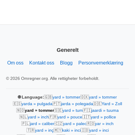
Generelt
Om oss
Kontakt oss
Blogg
Personvernerklæring
© 2026 Omregner.org. Alle rettigheter forbeholdt.
🇬🇧
🇩🇰
🌐 Language:
yard » tommer
yard » tommer
🇪🇸
🇵🇹
🇩🇪
yarda » pulgada
jarda » polegada
Yard » Zoll
🇳🇴
🇸🇪
🇫🇮
yard » tommer
yard » tum
jaardi » tuuma
🇳🇱
🇫🇷
🇮🇹
yard » inch
yard » pouce
yard » pollice
🇵🇱
🇨🇿
🇷🇴
jard » caliber
yard » palec
yar » inch
🇹🇷
🇲🇾
🇮🇩
yard » inç
kaki » inci
yard » inci