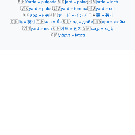
🇵🇭
🇷🇸
🇭🇷
Yarda » pulgada
jard » palac
jarda » inch
🇸🇰
🇮🇸
🇭🇺
yard » palec
yard » tomma
yard » col
🇧🇬
🇯🇵
🇹🇼
ярд » инч
ヤード » インチ
碼 » 英寸
🇨🇳
🇹🇭
🇷🇺
🇺🇦
码 » 英寸
หลา » นิ้ว
ярд » дюйм
ярд » дюйм
🇻🇳
🇰🇷
🇸🇦
yard » inch
야드 » 인치
ياردة » بوصة
🇬🇷
γιάρντ » ίντσα