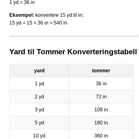
1 yd = 36 in
Eksempel:
konvertere 15 yd til in:
15 yd = 15 × 36 in = 540 in
Yard til Tommer Konverteringstabell
yard
tommer
1 yd
36 in
2 yd
72 in
3 yd
108 in
5 yd
180 in
10 yd
360 in