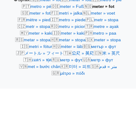
🇵🇹
🇩🇪
🇳🇴
metro » pé
meter » Fuß
meter » fot
🇸🇪
🇫🇮
🇳🇱
meter » fot
metri » jalka
meter » voet
🇫🇷
🇮🇹
🇵🇱
mètre » pied
metro » piede
metr » stopa
🇨🇿
🇷🇴
🇹🇷
metr » stopa
metru » picior
metre » ayak
🇲🇾
🇮🇩
🇵🇭
meter » kaki
meter » kaki
metro » paa
🇷🇸
🇭🇷
🇸🇰
metar » stopa
metar » stopa
meter » stopa
🇮🇸
🇭🇺
🇧🇬
metri » fótur
méter » láb
метър » фут
🇯🇵
🇹🇼
🇨🇳
メートル » フィート
公尺 » 英尺
米 » 英尺
🇹🇭
🇷🇺
🇺🇦
เมตร » ฟุต
метр » фут
метр » фут
🇻🇳
🇰🇷
🇸🇦
met » bước chân
미터 » 피트
متر » قدم
🇬🇷
μέτρο » πόδι