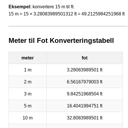
Eksempel:
konvertere 15 m til ft:
15 m = 15 × 3.28083989501312 ft = 49.2125984251968 ft
Meter til Fot Konverteringstabell
meter
fot
1 m
3.28083989501 ft
2 m
6.56167979003 ft
3 m
9.84251968504 ft
5 m
16.4041994751 ft
10 m
32.8083989501 ft