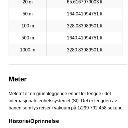
20 m
65.6167979003 ft
50 m
164.041994751 ft
100 m
328.083989501 ft
500 m
1640.41994751 ft
1000 m
3280.83989501 ft
Meter
Meteret er en grunnleggende enhet for lengde i det
internasjonale enhetssystemet (SI). Det er lengden av
banen som lys reiser i vakuum på 1/299 792 458 sekund.
Historie/Oprinnelse