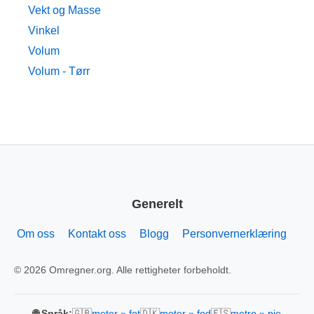
Vekt og Masse
Vinkel
Volum
Volum - Tørr
Generelt
Om oss
Kontakt oss
Blogg
Personvernerklæring
© 2026 Omregner.org. Alle rettigheter forbeholdt.
🇬🇧
🇩🇰
🇪🇸
🌐 Språk:
meter » fot
meter » fod
metro » pie