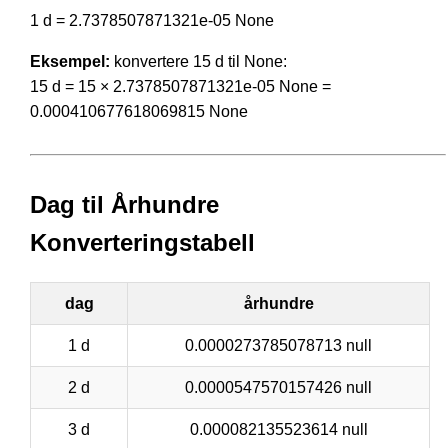
1 d = 2.7378507871321e-05 None
Eksempel:
konvertere 15 d til None:
15 d = 15 × 2.7378507871321e-05 None =
0.000410677618069815 None
Dag til Århundre
Konverteringstabell
dag
århundre
1 d
0.0000273785078713 null
2 d
0.0000547570157426 null
3 d
0.000082135523614 null