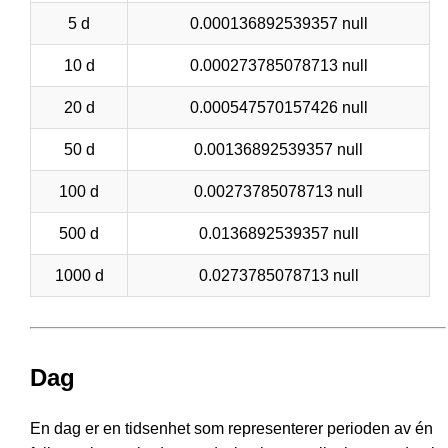
5 d
0.000136892539357 null
10 d
0.000273785078713 null
20 d
0.000547570157426 null
50 d
0.00136892539357 null
100 d
0.00273785078713 null
500 d
0.0136892539357 null
1000 d
0.0273785078713 null
Dag
En dag er en tidsenhet som representerer perioden av én