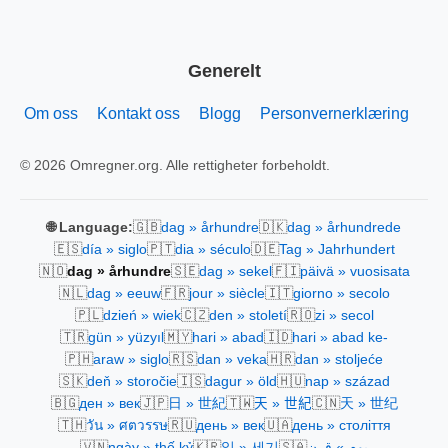
Generelt
Om oss
Kontakt oss
Blogg
Personvernerklæring
© 2026 Omregner.org. Alle rettigheter forbeholdt.
🇬🇧
🇩🇰
🌐 Language:
dag » århundre
dag » århundrede
🇪🇸
🇵🇹
🇩🇪
día » siglo
dia » século
Tag » Jahrhundert
🇳🇴
🇸🇪
🇫🇮
dag » århundre
dag » sekel
päivä » vuosisata
🇳🇱
🇫🇷
🇮🇹
dag » eeuw
jour » siècle
giorno » secolo
🇵🇱
🇨🇿
🇷🇴
dzień » wiek
den » století
zi » secol
🇹🇷
🇲🇾
🇮🇩
gün » yüzyıl
hari » abad
hari » abad ke-
🇵🇭
🇷🇸
🇭🇷
araw » siglo
dan » veka
dan » stoljeće
🇸🇰
🇮🇸
🇭🇺
deň » storočie
dagur » öld
nap » század
🇧🇬
🇯🇵
🇹🇼
🇨🇳
ден » век
日 » 世紀
天 » 世紀
天 » 世纪
🇹🇭
🇷🇺
🇺🇦
วัน » ศตวรรษ
день » век
день » століття
🇻🇳
🇰🇷
🇸🇦
ngày » thế kỷ
일 » 세기
يوم » قرن