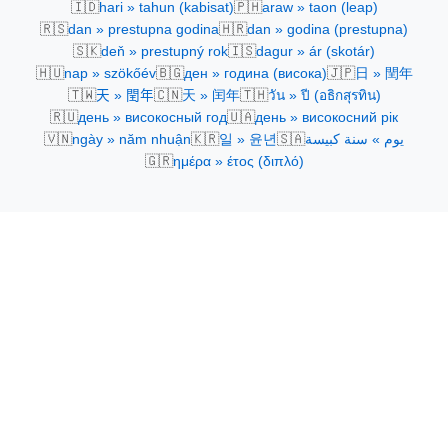
🇮🇩
🇵🇭
hari » tahun (kabisat)
araw » taon (leap)
🇷🇸
🇭🇷
dan » prestupna godina
dan » godina (prestupna)
🇸🇰
🇮🇸
deň » prestupný rok
dagur » ár (skotár)
🇭🇺
🇧🇬
🇯🇵
nap » szökőév
ден » година (висока)
日 » 閏年
🇹🇼
🇨🇳
🇹🇭
天 » 閏年
天 » 闰年
วัน » ปี (อธิกสุรทิน)
🇷🇺
🇺🇦
день » високосный год
день » високосний рік
🇻🇳
🇰🇷
🇸🇦
ngày » năm nhuận
일 » 윤년
يوم » سنة كبيسة
🇬🇷
ημέρα » έτος (διπλό)