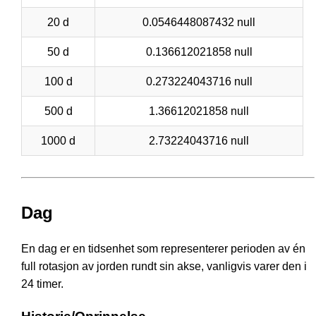
20 d
0.0546448087432 null
50 d
0.136612021858 null
100 d
0.273224043716 null
500 d
1.36612021858 null
1000 d
2.73224043716 null
Dag
En dag er en tidsenhet som representerer perioden av én
full rotasjon av jorden rundt sin akse, vanligvis varer den i
24 timer.