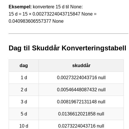
Eksempel:
konvertere 15 d til None:
15 d = 15 × 0.00273224043715847 None =
0.040983606557377 None
Dag til Skuddår Konverteringstabell
dag
skuddår
1 d
0.00273224043716 null
2 d
0.00546448087432 null
3 d
0.00819672131148 null
5 d
0.0136612021858 null
10 d
0.0273224043716 null