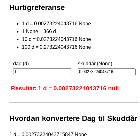
Hurtigreferanse
1 d = 0.00273224043716 None
1 None = 366 d
10 d = 0.0273224043716 None
100 d = 0.273224043716 None
dag (d)
skuddår (None)
Resultat: 1 d = 0.00273224043716 null
Hvordan konvertere Dag til Skuddår
1 d = 0.00273224043715847 None