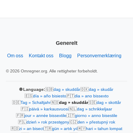
Generelt
Om oss
Kontakt oss
Blogg
Personvernerklæring
© 2026 Omregner.org. Alle rettigheter forbeholdt.
🇬🇧
🇩🇰
🌐 Language:
dag » skuddår
dag » skudår
🇪🇸
🇵🇹
día » año bisiesto
dia » ano bissexto
🇩🇪
🇳🇴
🇸🇪
Tag » Schaltjahr
dag » skuddår
dag » skottår
🇫🇮
🇳🇱
päivä » karkausvuosi
dag » schrikkeljaar
🇫🇷
🇮🇹
jour » année bissextile
giorno » anno bisestile
🇵🇱
🇨🇿
dzień » rok przestępny
den » přestupný rok
🇷🇴
🇹🇷
🇲🇾
zi » an bisect
gün » artık yıl
hari » tahun lompat