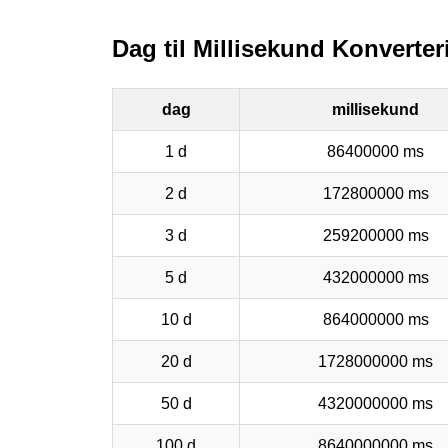
Dag til Millisekund Konverter
dag
millisekund
1 d
86400000 ms
2 d
172800000 ms
3 d
259200000 ms
5 d
432000000 ms
10 d
864000000 ms
20 d
1728000000 ms
50 d
4320000000 ms
100 d
8640000000 ms