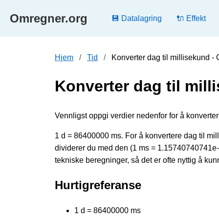
Omregner.org
💾 Datalagring
🔌 Effekt
Hjem
Tid
Konverter dag til millisekund -
Konverter dag til mil
Vennligst oppgi verdier nedenfor for å konvertere
1 d = 86400000 ms. For å konvertere dag til mil
dividerer du med den (1 ms = 1.15740740741e-
tekniske beregninger, så det er ofte nyttig å ku
Hurtigreferanse
1 d = 86400000 ms