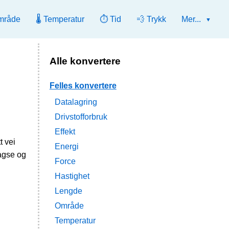
mråde
🌡️ Temperatur
⏱️ Tid
💨 Trykk
Mer...
Alle konvertere
Felles konvertere
Datalagring
Drivstofforbruk
Effekt
t vei
Energi
agse og
Force
Hastighet
Lengde
Område
Temperatur