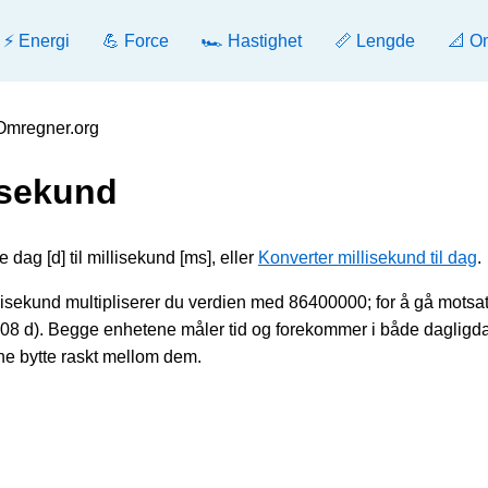
⚡ Energi
💪 Force
🏎️ Hastighet
📏 Lengde
📐 O
 Omregner.org
lisekund
 dag [d] til millisekund [ms], eller
Konverter millisekund til dag
.
lisekund multipliserer du verdien med 86400000; for å gå motsat
08 d). Begge enhetene måler tid og forekommer i både dagligd
nne bytte raskt mellom dem.