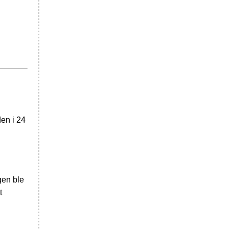
den i 24
gen ble
t