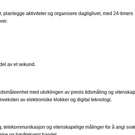
r, planlegge aktiviteter og organisere dagliglivet, med 24-timers
ver.
del av et sekund.
tidsmåleenhet med utviklingen av presis tidsmåling og vitenskap
mveksten av elektroniske klokker og digital teknologi.
, telekommunikasjon og vitenskapelige målinger for å angi svær
else og høyfrekvent handel.