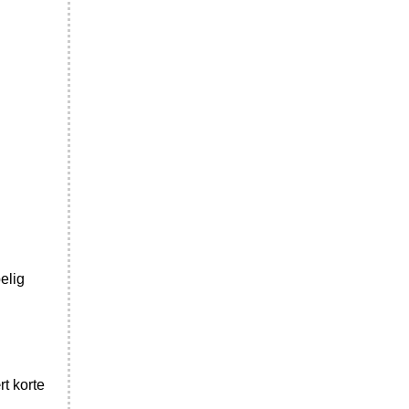
elig
t korte