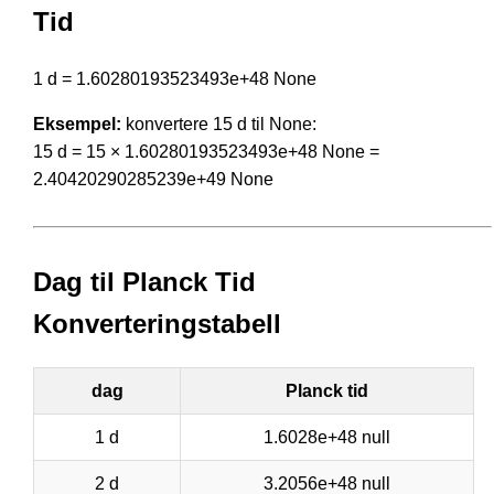
Tid
1 d = 1.60280193523493e+48 None
Eksempel:
konvertere 15 d til None:
15 d = 15 × 1.60280193523493e+48 None =
2.40420290285239e+49 None
Dag til Planck Tid
Konverteringstabell
dag
Planck tid
1 d
1.6028e+48 null
2 d
3.2056e+48 null