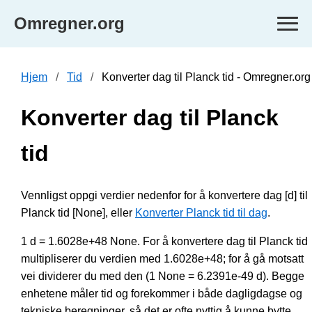
Omregner.org
Hjem
Tid
Konverter dag til Planck tid - Omregner.org
Konverter dag til Planck
tid
Vennligst oppgi verdier nedenfor for å konvertere dag [d] til
Planck tid [None], eller
Konverter Planck tid til dag
.
1 d = 1.6028e+48 None. For å konvertere dag til Planck tid
multipliserer du verdien med 1.6028e+48; for å gå motsatt
vei dividerer du med den (1 None = 6.2391e-49 d). Begge
enhetene måler tid og forekommer i både dagligdagse og
tekniske beregninger, så det er ofte nyttig å kunne bytte