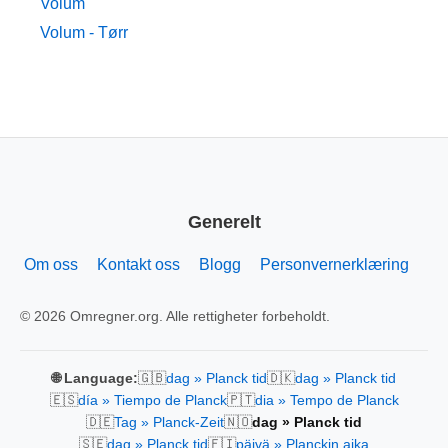
Volum
Volum - Tørr
Generelt
Om oss
Kontakt oss
Blogg
Personvernerklæring
© 2026 Omregner.org. Alle rettigheter forbeholdt.
🇬🇧
🇩🇰
🌐 Language:
dag » Planck tid
dag » Planck tid
🇪🇸
🇵🇹
día » Tiempo de Planck
dia » Tempo de Planck
🇩🇪
🇳🇴
Tag » Planck-Zeit
dag » Planck tid
🇸🇪
🇫🇮
dag » Planck tid
päivä » Planckin aika