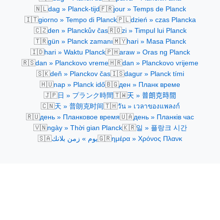
🇳🇱
🇫🇷
dag » Planck-tijd
jour » Temps de Planck
🇮🇹
🇵🇱
giorno » Tempo di Planck
dzień » czas Plancka
🇨🇿
🇷🇴
den » Planckův čas
zi » Timpul lui Planck
🇹🇷
🇲🇾
gün » Planck zamanı
hari » Masa Planck
🇮🇩
🇵🇭
hari » Waktu Planck
araw » Oras ng Planck
🇷🇸
🇭🇷
dan » Planckovo vreme
dan » Planckovo vrijeme
🇸🇰
🇮🇸
deň » Planckov čas
dagur » Planck tími
🇭🇺
🇧🇬
nap » Planck idő
ден » Планк време
🇯🇵
🇹🇼
日 » プランク時間
天 » 普朗克時間
🇨🇳
🇹🇭
天 » 普朗克时间
วัน » เวลาของแพลงก์
🇷🇺
🇺🇦
день » Планковое время
день » Планків час
🇻🇳
🇰🇷
ngày » Thời gian Planck
일 » 플랑크 시간
🇸🇦
🇬🇷
يوم » زمن بلانك
ημέρα » Χρόνος Πλανκ