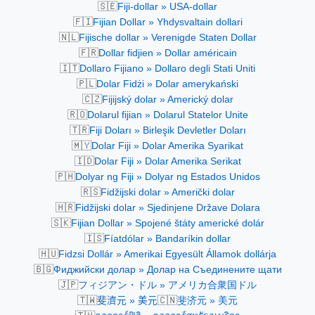
🇸🇪
Fiji-dollar » USA-dollar
🇫🇮
Fijian Dollar » Yhdysvaltain dollari
🇳🇱
Fijische dollar » Verenigde Staten Dollar
🇫🇷
Dollar fidjien » Dollar américain
🇮🇹
Dollaro Fijiano » Dollaro degli Stati Uniti
🇵🇱
Dolar Fidżi » Dolar amerykański
🇨🇿
Fijijský dolar » Americký dolar
🇷🇴
Dolarul fijian » Dolarul Statelor Unite
🇹🇷
Fiji Doları » Birleşik Devletler Doları
🇲🇾
Dolar Fiji » Dolar Amerika Syarikat
🇮🇩
Dolar Fiji » Dolar Amerika Serikat
🇵🇭
Dolyar ng Fiji » Dolyar ng Estados Unidos
🇷🇸
Fidžijski dolar » Američki dolar
🇭🇷
Fidžijski dolar » Sjedinjene Države Dolara
🇸🇰
Fijian Dollar » Spojené štáty americké dolár
🇮🇸
Fíatdólar » Bandaríkin dollar
🇭🇺
Fidzsi Dollár » Amerikai Egyesült Államok dollárja
🇧🇬
Фиджийски долар » Долар на Съединените щати
🇯🇵
フィジアン・ドル » アメリカ合衆国ドル
🇹🇼
🇨🇳
斐濟元 » 美元
斐济元 » 美元