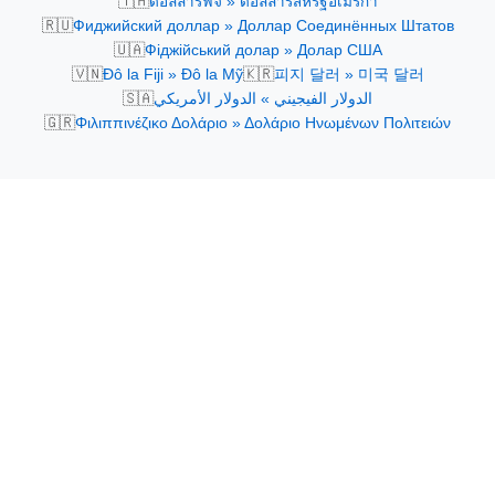
🇹🇭
ดอลลาร์ฟิจิ » ดอลลาร์สหรัฐอเมริกา
🇷🇺
Фиджийский доллар » Доллар Соединённых Штатов
🇺🇦
Фіджійський долар » Долар США
🇻🇳
🇰🇷
Đô la Fiji » Đô la Mỹ
피지 달러 » 미국 달러
🇸🇦
الدولار الفيجيني » الدولار الأمريكي
🇬🇷
Φιλιππινέζικο Δολάριο » Δολάριο Ηνωμένων Πολιτειών