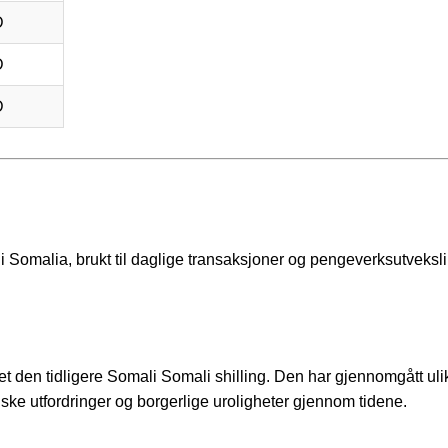
D
D
D
 i Somalia, brukt til daglige transaksjoner og pengeverksutveksl
ttet den tidligere Somali Somali shilling. Den har gjennomgått uli
ke utfordringer og borgerlige uroligheter gjennom tidene.