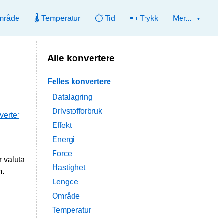
mråde
🌡️ Temperatur
⏱️ Tid
💨 Trykk
Mer...
Alle konvertere
Felles konvertere
Datalagring
Drivstofforbruk
verter
Effekt
Energi
Force
 valuta
Hastighet
m.
Lengde
Område
Temperatur