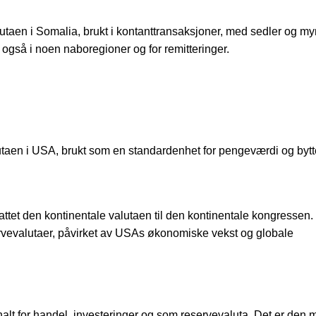
valutaen i Somalia, brukt i kontanttransaksjoner, med sedler og my
også i noen naboregioner og for remitteringer.
lutaen i USA, brukt som en standardenhet for pengeværdi og bytt
ttet den kontinentale valutaen til den kontinentale kongressen
rvevalutaer, påvirket av USAs økonomiske vekst og globale
alt for handel, investeringer og som reservevaluta. Det er den 