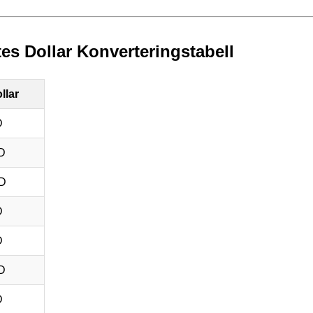
tes Dollar Konverteringstabell
llar
D
D
D
D
D
D
D