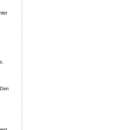
nter
e.
. Den
mest