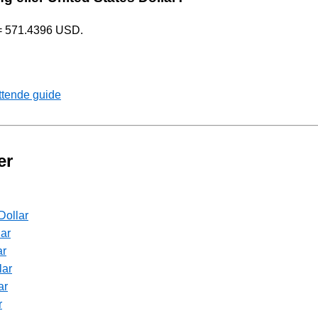
 = 571.4396 USD.
ttende guide
er
Dollar
lar
ar
lar
ar
r