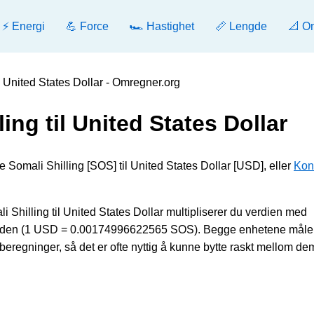
⚡ Energi
💪 Force
🏎️ Hastighet
📏 Lengde
📐 O
l United States Dollar - Omregner.org
ing til United States Dollar
e Somali Shilling [SOS] til United States Dollar [USD], eller
Kon
Shilling til United States Dollar multipliserer du verdien med
med den (1 USD = 0.00174996622565 SOS). Begge enhetene måler
regninger, så det er ofte nyttig å kunne bytte raskt mellom de