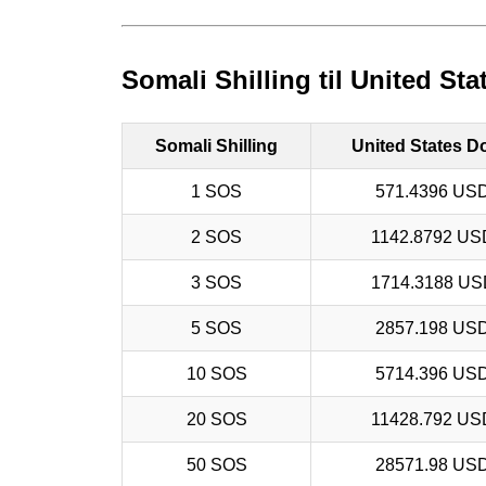
Somali Shilling til United Sta
Somali Shilling
United States Do
1 SOS
571.4396 US
2 SOS
1142.8792 US
3 SOS
1714.3188 US
5 SOS
2857.198 US
10 SOS
5714.396 US
20 SOS
11428.792 US
50 SOS
28571.98 US