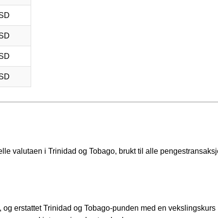
USD
USD
USD
USD
lle valutaen i Trinidad og Tobago, brukt til alle pengestransaksj
4, og erstattet Trinidad og Tobago-punden med en vekslingskurs