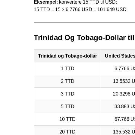
Eksempel:
konvertere 15 TTD til USD:
15 TTD = 15 × 6.7766 USD = 101.649 USD
Trinidad Og Tobago-Dollar til
Trinidad og Tobago-dollar
United States
1 TTD
6.7766 
2 TTD
13.5532 
3 TTD
20.3298 
5 TTD
33.883 
10 TTD
67.766 
20 TTD
135.532 