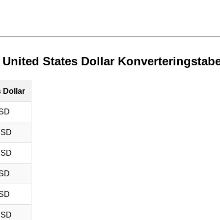
 United States Dollar Konverteringstabe
 Dollar
USD
USD
USD
USD
USD
USD