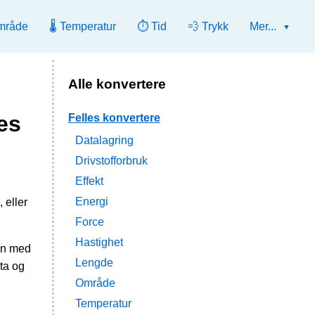
mråde
🌡️ Temperatur
⏱️ Tid
💨 Trykk
Mer...
Alle konvertere
es
Felles konvertere
Datalagring
Drivstofforbruk
Effekt
Energi
 eller
Force
Hastighet
ien med
Lengde
ta og
Område
Temperatur