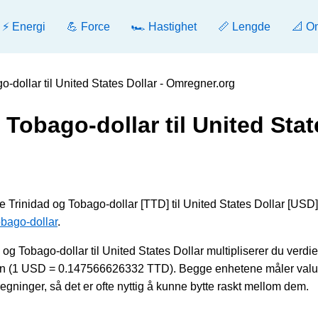
⚡ Energi
💪 Force
🏎️ Hastighet
📏 Lengde
📐 O
o-dollar til United States Dollar - Omregner.org
 Tobago-dollar til United Stat
e Trinidad og Tobago-dollar [TTD] til United States Dollar [USD],
obago-dollar
.
g Tobago-dollar til United States Dollar multipliserer du verd
 den (1 USD = 0.147566626332 TTD). Begge enhetene måler valu
ninger, så det er ofte nyttig å kunne bytte raskt mellom dem.