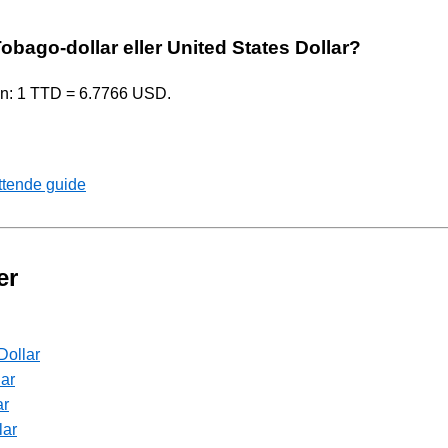
Tobago-dollar eller United States Dollar?
ten: 1 TTD = 6.7766 USD.
ttende guide
er
Dollar
lar
ar
lar