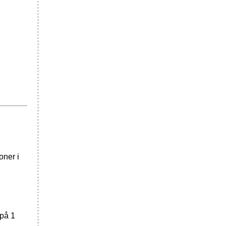
oner i
 på 1