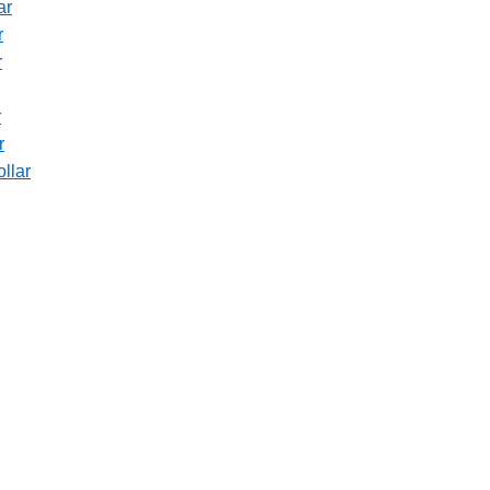
ar
r
r
r
r
llar