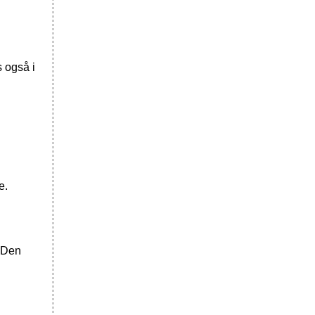
 også i
e.
. Den