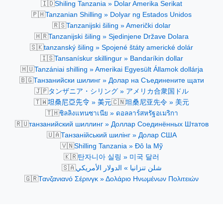
🇮🇩
Shiling Tanzania » Dolar Amerika Serikat
🇵🇭
Tanzanian Shilling » Dolyar ng Estados Unidos
🇷🇸
Tanzanijski šiling » Američki dolar
🇭🇷
Tanzanijski šiling » Sjedinjene Države Dolara
🇸🇰
tanzanský šiling » Spojené štáty americké dolár
🇮🇸
Tansanískur skillingur » Bandaríkin dollar
🇭🇺
Tanzániai shilling » Amerikai Egyesült Államok dollárja
🇧🇬
Танзанийски шилинг » Долар на Съединените щати
🇯🇵
タンザニア・シリング » アメリカ合衆国ドル
🇹🇼
🇨🇳
坦桑尼亞先令 » 美元
坦桑尼亚先令 » 美元
🇹🇭
ชิลลิงแทนซาเนีย » ดอลลาร์สหรัฐอเมริกา
🇷🇺
танзанийский шиллинг » Доллар Соединённых Штатов
🇺🇦
Танзанійський шилінг » Долар США
🇻🇳
Shilling Tanzania » Đô la Mỹ
🇰🇷
탄자니아 실링 » 미국 달러
🇸🇦
شلن تنزانيا » الدولار الأمريكي
🇬🇷
Τανζανιανό Σέρινγκ » Δολάριο Ηνωμένων Πολιτειών