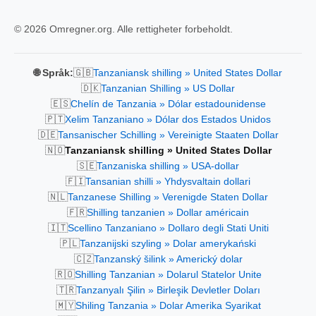
© 2026 Omregner.org. Alle rettigheter forbeholdt.
🇬🇧
🌐 Språk:
Tanzaniansk shilling » United States Dollar
🇩🇰
Tanzanian Shilling » US Dollar
🇪🇸
Chelín de Tanzania » Dólar estadounidense
🇵🇹
Xelim Tanzaniano » Dólar dos Estados Unidos
🇩🇪
Tansanischer Schilling » Vereinigte Staaten Dollar
🇳🇴
Tanzaniansk shilling » United States Dollar
🇸🇪
Tanzaniska shilling » USA-dollar
🇫🇮
Tansanian shilli » Yhdysvaltain dollari
🇳🇱
Tanzanese Shilling » Verenigde Staten Dollar
🇫🇷
Shilling tanzanien » Dollar américain
🇮🇹
Scellino Tanzaniano » Dollaro degli Stati Uniti
🇵🇱
Tanzanijski szyling » Dolar amerykański
🇨🇿
Tanzanský šilink » Americký dolar
🇷🇴
Shilling Tanzanian » Dolarul Statelor Unite
🇹🇷
Tanzanyalı Şilin » Birleşik Devletler Doları
🇲🇾
Shiling Tanzania » Dolar Amerika Syarikat