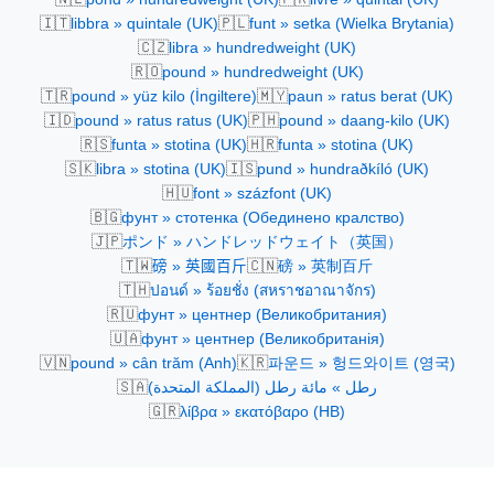
🇮🇹
🇵🇱
libbra » quintale (UK)
funt » setka (Wielka Brytania)
🇨🇿
libra » hundredweight (UK)
🇷🇴
pound » hundredweight (UK)
🇹🇷
🇲🇾
pound » yüz kilo (İngiltere)
paun » ratus berat (UK)
🇮🇩
🇵🇭
pound » ratus ratus (UK)
pound » daang-kilo (UK)
🇷🇸
🇭🇷
funta » stotina (UK)
funta » stotina (UK)
🇸🇰
🇮🇸
libra » stotina (UK)
pund » hundraðkíló (UK)
🇭🇺
font » százfont (UK)
🇧🇬
фунт » стотенка (Обединено кралство)
🇯🇵
ポンド » ハンドレッドウェイト（英国）
🇹🇼
🇨🇳
磅 » 英國百斤
磅 » 英制百斤
🇹🇭
ปอนด์ » ร้อยชั่ง (สหราชอาณาจักร)
🇷🇺
фунт » центнер (Великобритания)
🇺🇦
фунт » центнер (Великобританія)
🇻🇳
🇰🇷
pound » cân trăm (Anh)
파운드 » 헝드와이트 (영국)
🇸🇦
رطل » مائة رطل (المملكة المتحدة)
🇬🇷
λίβρα » εκατόβαρο (ΗΒ)