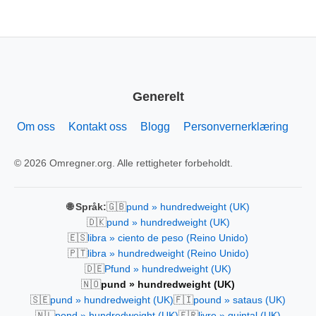
Generelt
Om oss
Kontakt oss
Blogg
Personvernerklæring
© 2026 Omregner.org. Alle rettigheter forbeholdt.
🇬🇧
🌐 Språk:
pund » hundredweight (UK)
🇩🇰
pund » hundredweight (UK)
🇪🇸
libra » ciento de peso (Reino Unido)
🇵🇹
libra » hundredweight (Reino Unido)
🇩🇪
Pfund » hundredweight (UK)
🇳🇴
pund » hundredweight (UK)
🇸🇪
🇫🇮
pund » hundredweight (UK)
pound » sataus (UK)
🇳🇱
🇫🇷
pond » hundredweight (UK)
livre » quintal (UK)