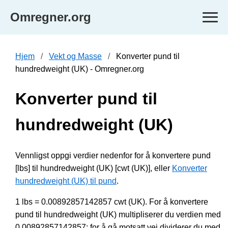
Omregner.org
Hjem
Vekt og Masse
Konverter pund til
hundredweight (UK) - Omregner.org
Konverter pund til
hundredweight (UK)
Vennligst oppgi verdier nedenfor for å konvertere pund
[lbs] til hundredweight (UK) [cwt (UK)], eller
Konverter
hundredweight (UK) til pund
.
1 lbs = 0.00892857142857 cwt (UK). For å konvertere
pund til hundredweight (UK) multipliserer du verdien med
0.00892857142857; for å gå motsatt vei dividerer du med