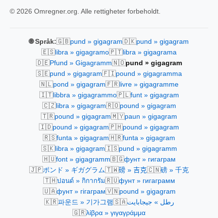
© 2026 Omregner.org. Alle rettigheter forbeholdt.
🇬🇧
🇩🇰
🌐 Språk:
pund » gigagram
pund » gigagram
🇪🇸
🇵🇹
libra » gigagramo
libra » gigagrama
🇩🇪
🇳🇴
Pfund » Gigagramm
pund » gigagram
🇸🇪
🇫🇮
pund » gigagram
pound » gigagramma
🇳🇱
🇫🇷
pond » gigagram
livre » gigagramme
🇮🇹
🇵🇱
libbra » gigagrammo
funt » gigagram
🇨🇿
🇷🇴
libra » gigagram
pound » gigagram
🇹🇷
🇲🇾
pound » gigagram
paun » gigagram
🇮🇩
🇵🇭
pound » gigagram
pound » gigagram
🇷🇸
🇭🇷
funta » gigagram
funta » gigagram
🇸🇰
🇮🇸
libra » gigagram
pund » gigagramm
🇭🇺
🇧🇬
font » gigagramm
фунт » гигаграм
🇯🇵
🇹🇼
🇨🇳
ポンド » ギガグラム
磅 » 吉克
磅 » 千克
🇹🇭
🇷🇺
ปอนด์ » กิกากรัม
фунт » гигаграмм
🇺🇦
🇻🇳
фунт » гігаграм
pound » gigagram
🇰🇷
🇸🇦
파운드 » 기가그램
رطل » جيجابايت
🇬🇷
λίβρα » γιγαγράμμα