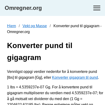
Omregner.org
Hjem
Vekt og Masse
Konverter pund til gigagram -
Omregner.org
Konverter pund til
gigagram
Vennligst oppgi verdier nedenfor for å konvertere pund
[lbs] til gigagram [Gg], eller
Konverter gigagram til pund
.
1 lbs = 4.5359237e-07 Gg. For å konvertere pund til
gigagram multipliserer du verdien med 4.5359237e-07; for
å gå motsatt vei dividerer du med den (1 Gg =
2204622.62185 lbs). Begge enhetene måler vekt og