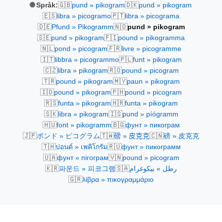
🇬🇧
🇩🇰
🌐 Språk:
pund » pikogram
pund » pikogram
🇪🇸
🇵🇹
libra » picogramo
libra » picograma
🇩🇪
🇳🇴
Pfund » Pikogramm
pund » pikogram
🇸🇪
🇫🇮
pund » pikogram
pound » pikogramma
🇳🇱
🇫🇷
pond » picogram
livre » picogramme
🇮🇹
🇵🇱
libbra » picogrammo
funt » pikogram
🇨🇿
🇷🇴
libra » pikogram
pound » picogram
🇹🇷
🇲🇾
pound » pikogram
paun » pikogram
🇮🇩
🇵🇭
pound » pikogram
pound » picogram
🇷🇸
🇭🇷
funta » pikogram
funta » pikogram
🇸🇰
🇮🇸
libra » pikogram
pund » píógramm
🇭🇺
🇧🇬
font » pikogramm
фунт » пикограм
🇯🇵
🇹🇼
🇨🇳
ポンド » ピコグラム
磅 » 皮克克
磅 » 皮克克
🇹🇭
🇷🇺
ปอนด์ » เพคิโกรัม
фунт » пикограмм
🇺🇦
🇻🇳
фунт » пігограм
pound » picogram
🇰🇷
🇸🇦
파운드 » 피코그램
رطل » بيكوغرام
🇬🇷
λίβρα » πικογραμμάριο