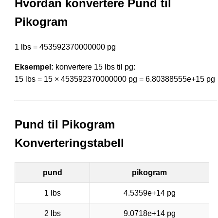
Hvordan konvertere Pund til
Pikogram
1 lbs = 453592370000000 pg
Eksempel:
konvertere 15 lbs til pg:
15 lbs = 15 × 453592370000000 pg = 6.80388555e+15 pg
Pund til Pikogram
Konverteringstabell
pund
pikogram
1 lbs
4.5359e+14 pg
2 lbs
9.0718e+14 pg