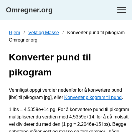
Omregner.org
Hjem
Vekt og Masse
Konverter pund til pikogram -
Omregner.org
Konverter pund til
pikogram
Vennligst oppgi verdier nedenfor for å konvertere pund
[lbs] til pikogram [pg], eller
Konverter pikogram til pund
.
1 lbs = 4.5359e+14 pg. For å konvertere pund til pikogram
multipliserer du verdien med 4.5359e+14; for å gå motsatt
vei dividerer du med den (1 pg = 2.2046e-15 lbs). Begge
enhetene måler vekt og masse og forekommer i både