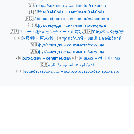
🇸🇰
stopa/sekunda » centimeter/sekunda
🇮🇸
fótar/sekúnda » sentímetri/sekúnda
🇭🇺
láb/másodperc » centiméter/másodperc
🇧🇬
фут/секунда » сантиметър/секунда
🇯🇵
🇹🇼
フィート/秒 » センチメートル毎秒
英尺/秒 » 公分/秒
🇨🇳
🇹🇭
英尺/秒 » 厘米/秒
ฟุตต่อวินาที » เซนติเมตรต่อวินาที
🇷🇺
фут/секунда » сантиметр/секунда
🇺🇦
фут/секунда » сантиметр/секунда
🇻🇳
🇰🇷
bước/giây » centimet/giây
피트/초 » 센티미터/초
🇸🇦
قدم/ثانية » السنتيمتر/الثانية
🇬🇷
πόδι/δευτερόλεπτο » εκατοστόμετρο/δευτερόλεπτο