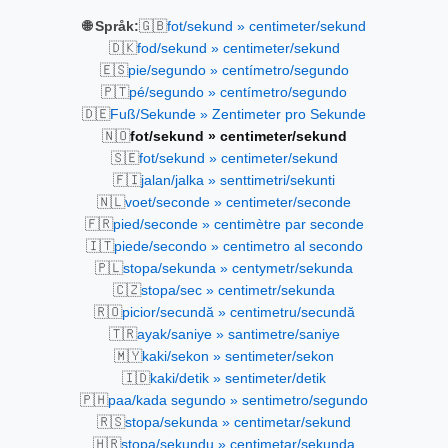
🇬🇧
🌐 Språk:
fot/sekund » centimeter/sekund
🇩🇰
fod/sekund » centimeter/sekund
🇪🇸
pie/segundo » centímetro/segundo
🇵🇹
pé/segundo » centímetro/segundo
🇩🇪
Fuß/Sekunde » Zentimeter pro Sekunde
🇳🇴
fot/sekund » centimeter/sekund
🇸🇪
fot/sekund » centimeter/sekund
🇫🇮
jalan/jalka » senttimetri/sekunti
🇳🇱
voet/seconde » centimeter/seconde
🇫🇷
pied/seconde » centimètre par seconde
🇮🇹
piede/secondo » centimetro al secondo
🇵🇱
stopa/sekunda » centymetr/sekunda
🇨🇿
stopa/sec » centimetr/sekunda
🇷🇴
picior/secundă » centimetru/secundă
🇹🇷
ayak/saniye » santimetre/saniye
🇲🇾
kaki/sekon » sentimeter/sekon
🇮🇩
kaki/detik » sentimeter/detik
🇵🇭
paa/kada segundo » sentimetro/segundo
🇷🇸
stopa/sekunda » centimetar/sekund
🇭🇷
stopa/sekundu » centimetar/sekunda