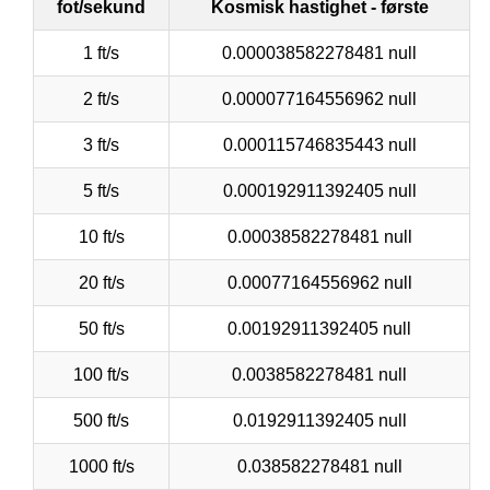
fot/sekund
Kosmisk hastighet - første
1 ft/s
0.000038582278481 null
2 ft/s
0.000077164556962 null
3 ft/s
0.000115746835443 null
5 ft/s
0.000192911392405 null
10 ft/s
0.00038582278481 null
20 ft/s
0.00077164556962 null
50 ft/s
0.00192911392405 null
100 ft/s
0.0038582278481 null
500 ft/s
0.0192911392405 null
1000 ft/s
0.038582278481 null