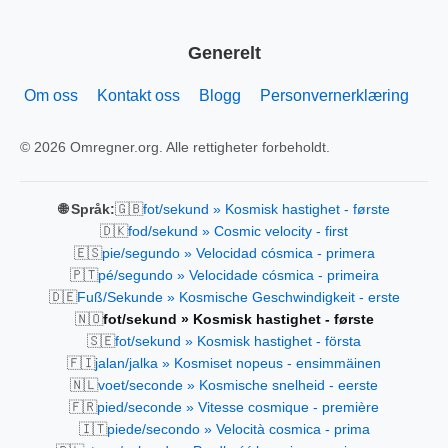
Generelt
Om oss
Kontakt oss
Blogg
Personvernerklæring
© 2026 Omregner.org. Alle rettigheter forbeholdt.
🇬🇧
🌐 Språk:
fot/sekund » Kosmisk hastighet - første
🇩🇰
fod/sekund » Cosmic velocity - first
🇪🇸
pie/segundo » Velocidad cósmica - primera
🇵🇹
pé/segundo » Velocidade cósmica - primeira
🇩🇪
Fuß/Sekunde » Kosmische Geschwindigkeit - erste
🇳🇴
fot/sekund » Kosmisk hastighet - første
🇸🇪
fot/sekund » Kosmisk hastighet - första
🇫🇮
jalan/jalka » Kosmiset nopeus - ensimmäinen
🇳🇱
voet/seconde » Kosmische snelheid - eerste
🇫🇷
pied/seconde » Vitesse cosmique - première
🇮🇹
piede/secondo » Velocità cosmica - prima