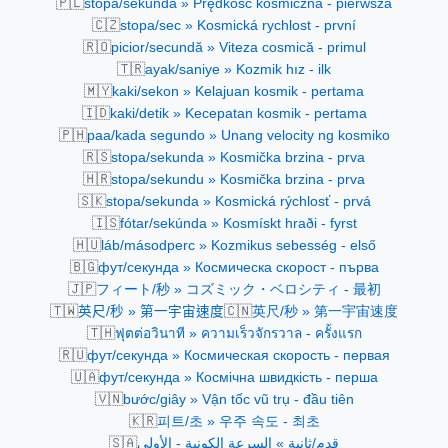
🇵🇱
stopa/sekunda » Prędkość kosmiczna - pierwsza
🇨🇿
stopa/sec » Kosmická rychlost - první
🇷🇴
picior/secundă » Viteza cosmică - primul
🇹🇷
ayak/saniye » Kozmik hız - ilk
🇲🇾
kaki/sekon » Kelajuan kosmik - pertama
🇮🇩
kaki/detik » Kecepatan kosmik - pertama
🇵🇭
paa/kada segundo » Unang velocity ng kosmiko
🇷🇸
stopa/sekunda » Kosmička brzina - prva
🇭🇷
stopa/sekundu » Kosmička brzina - prva
🇸🇰
stopa/sekunda » Kosmická rýchlosť - prvá
🇮🇸
fótar/sekúnda » Kosmískt hraði - fyrst
🇭🇺
láb/másodperc » Kozmikus sebesség - első
🇧🇬
фут/секунда » Космическа скорост - първа
🇯🇵
フィート/秒 » コズミック・ベロシティ - 最初
🇹🇼
🇨🇳
英尺/秒 » 第一宇宙速度
英尺/秒 » 第一宇宙速度
🇹🇭
ฟุตต่อวินาที » ความเร็วจักรวาล - ครั้งแรก
🇷🇺
фут/секунда » Космическая скорость - первая
🇺🇦
фут/секунда » Космічна швидкість - перша
🇻🇳
bước/giây » Vận tốc vũ trụ - đầu tiên
🇰🇷
피트/초 » 우주 속도 - 최초
🇸🇦
قدم/ثانية » السرعة الكونية - الأولى