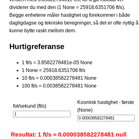
dividerer du med den (1 None = 25918.6351706 ft/s).
Begge enhetene måler hastighet og forekommer i både
dagligdagse og tekniske beregninger, så det er ofte nyttig å
kunne bytte raskt mellom dem.
Hurtigreferanse
1 ft/s = 3.8582278481e-05 None
1 None = 25918.6351706 ft/s
10 ft/s = 0.00038582278481 None
100 ft/s = 0.0038582278481 None
Kosmisk hastighet - første
fot/sekund (ft/s)
(None)
Resultat: 1 ft/s = 0.000038582278481 null