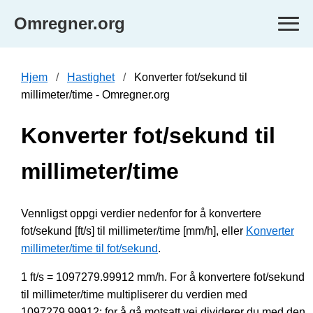
Omregner.org
Hjem
Hastighet
Konverter fot/sekund til
millimeter/time - Omregner.org
Konverter fot/sekund til
millimeter/time
Vennligst oppgi verdier nedenfor for å konvertere
fot/sekund [ft/s] til millimeter/time [mm/h], eller
Konverter
millimeter/time til fot/sekund
.
1 ft/s = 1097279.99912 mm/h. For å konvertere fot/sekund
til millimeter/time multipliserer du verdien med
1097279.99912; for å gå motsatt vei dividerer du med den