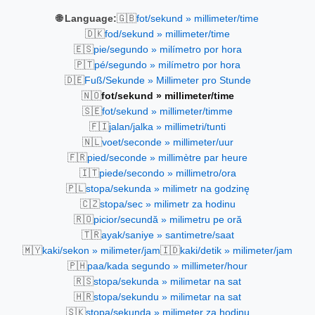
🇬🇧
🌐 Language:
fot/sekund » millimeter/time
🇩🇰
fod/sekund » millimeter/time
🇪🇸
pie/segundo » milímetro por hora
🇵🇹
pé/segundo » milímetro por hora
🇩🇪
Fuß/Sekunde » Millimeter pro Stunde
🇳🇴
fot/sekund » millimeter/time
🇸🇪
fot/sekund » millimeter/timme
🇫🇮
jalan/jalka » millimetri/tunti
🇳🇱
voet/seconde » millimeter/uur
🇫🇷
pied/seconde » millimètre par heure
🇮🇹
piede/secondo » millimetro/ora
🇵🇱
stopa/sekunda » milimetr na godzinę
🇨🇿
stopa/sec » milimetr za hodinu
🇷🇴
picior/secundă » milimetru pe oră
🇹🇷
ayak/saniye » santimetre/saat
🇲🇾
🇮🇩
kaki/sekon » milimeter/jam
kaki/detik » milimeter/jam
🇵🇭
paa/kada segundo » millimeter/hour
🇷🇸
stopa/sekunda » milimetar na sat
🇭🇷
stopa/sekundu » milimetar na sat
🇸🇰
stopa/sekunda » milimeter za hodinu