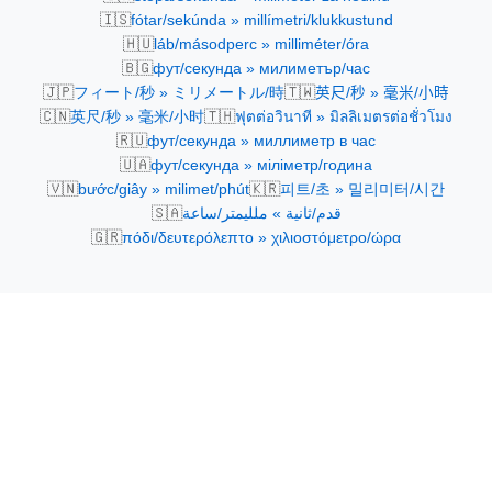
🇮🇸
fótar/sekúnda » millímetri/klukkustund
🇭🇺
láb/másodperc » milliméter/óra
🇧🇬
фут/секунда » милиметър/час
🇯🇵
🇹🇼
フィート/秒 » ミリメートル/時
英尺/秒 » 毫米/小時
🇨🇳
🇹🇭
英尺/秒 » 毫米/小时
ฟุตต่อวินาที » มิลลิเมตรต่อชั่วโมง
🇷🇺
фут/секунда » миллиметр в час
🇺🇦
фут/секунда » міліметр/година
🇻🇳
🇰🇷
bước/giây » milimet/phút
피트/초 » 밀리미터/시간
🇸🇦
قدم/ثانية » ملليمتر/ساعة
🇬🇷
πόδι/δευτερόλεπτο » χιλιοστόμετρο/ώρα