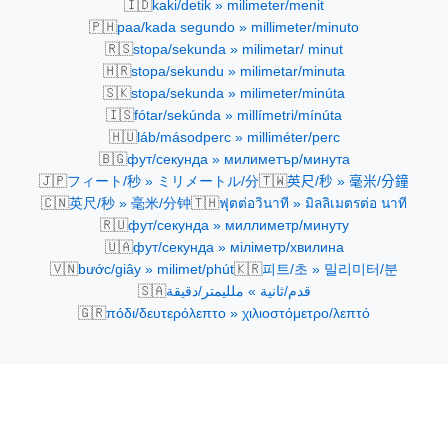
🇮🇩
kaki/detik » milimeter/menit
🇵🇭
paa/kada segundo » millimeter/minuto
🇷🇸
stopa/sekunda » milimetar/ minut
🇭🇷
stopa/sekundu » milimetar/minuta
🇸🇰
stopa/sekunda » milimeter/minúta
🇮🇸
fótar/sekúnda » millímetri/mínúta
🇭🇺
láb/másodperc » milliméter/perc
🇧🇬
фут/секунда » милиметър/минута
🇯🇵
🇹🇼
フィート/秒 » ミリメートル/分
英尺/秒 » 毫米/分鐘
🇨🇳
🇹🇭
英尺/秒 » 毫米/分钟
ฟุตต่อวินาที » มิลลิเมตรต่อ นาที
🇷🇺
фут/секунда » миллиметр/минуту
🇺🇦
фут/секунда » міліметр/хвилина
🇻🇳
🇰🇷
bước/giây » milimet/phút
피트/초 » 밀리미터/분
🇸🇦
قدم/ثانية » ملليمتر/دقيقة
🇬🇷
πόδι/δευτερόλεπτο » χιλιοστόμετρο/λεπτό