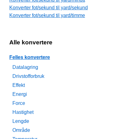
Konverter fot/sekund til yard/sekund
Konverter fot/sekund til yard/timme
Alle konvertere
Felles konvertere
Datalagring
Drivstofforbruk
Effekt
Energi
Force
Hastighet
Lengde
Område