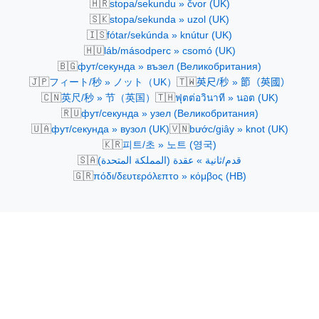
🇭🇷
stopa/sekundu » čvor (UK)
🇸🇰
stopa/sekunda » uzol (UK)
🇮🇸
fótar/sekúnda » knútur (UK)
🇭🇺
láb/másodperc » csomó (UK)
🇧🇬
фут/секунда » възел (Великобритания)
🇯🇵
🇹🇼
フィート/秒 » ノット（UK）
英尺/秒 » 節（英國）
🇨🇳
🇹🇭
英尺/秒 » 节（英国）
ฟุตต่อวินาที » นอต (UK)
🇷🇺
фут/секунда » узел (Великобритания)
🇺🇦
🇻🇳
фут/секунда » вузол (UK)
bước/giây » knot (UK)
🇰🇷
피트/초 » 노트 (영국)
🇸🇦
قدم/ثانية » عقدة (المملكة المتحدة)
🇬🇷
πόδι/δευτερόλεπτο » κόμβος (ΗΒ)