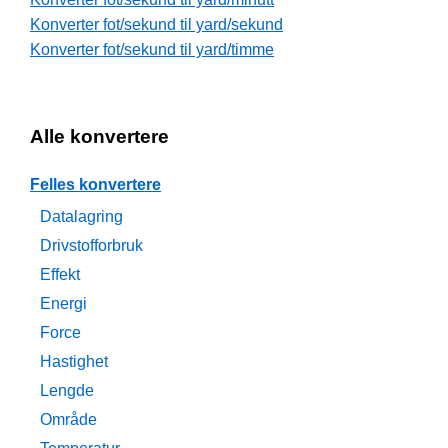
Konverter fot/sekund til yard/sekund
Konverter fot/sekund til yard/timme
Alle konvertere
Felles konvertere
Datalagring
Drivstofforbruk
Effekt
Energi
Force
Hastighet
Lengde
Område