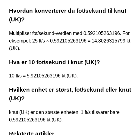
Hvordan konverterer du fot/sekund til knut
(UK)?
Multipliser fot/sekund-verdien med 0.592105263196. For
eksempel: 25 ft/s × 0.592105263196 = 14.8026315799 kt
(UK).
Hva er 10 fot/sekund i knut (UK)?
10 ft/s = 5.92105263196 kt (UK).
Hvilken enhet er størst, fot/sekund eller knut
(UK)?
knut (UK) er den største enheten: 1 ft/s tilsvarer bare
0.592105263196 kt (UK).
Relaterte artikler