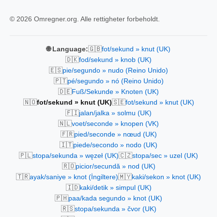
© 2026 Omregner.org. Alle rettigheter forbeholdt.
🇬🇧
🌐 Language:
fot/sekund » knut (UK)
🇩🇰
fod/sekund » knob (UK)
🇪🇸
pie/segundo » nudo (Reino Unido)
🇵🇹
pé/segundo » nó (Reino Unido)
🇩🇪
Fuß/Sekunde » Knoten (UK)
🇳🇴
🇸🇪
fot/sekund » knut (UK)
fot/sekund » knut (UK)
🇫🇮
jalan/jalka » solmu (UK)
🇳🇱
voet/seconde » knopen (VK)
🇫🇷
pied/seconde » nœud (UK)
🇮🇹
piede/secondo » nodo (UK)
🇵🇱
🇨🇿
stopa/sekunda » węzeł (UK)
stopa/sec » uzel (UK)
🇷🇴
picior/secundă » nod (UK)
🇹🇷
🇲🇾
ayak/saniye » knot (İngiltere)
kaki/sekon » knot (UK)
🇮🇩
kaki/detik » simpul (UK)
🇵🇭
paa/kada segundo » knot (UK)
🇷🇸
stopa/sekunda » čvor (UK)