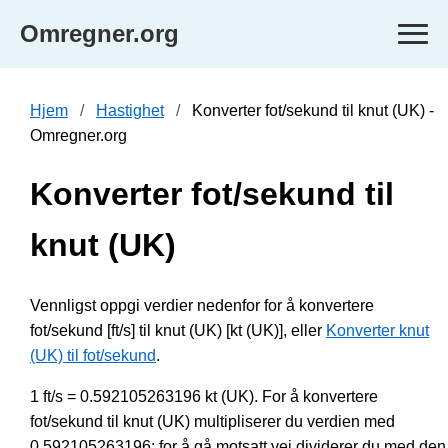
Omregner.org
Hjem
Hastighet
Konverter fot/sekund til knut (UK) -
Omregner.org
Konverter fot/sekund til
knut (UK)
Vennligst oppgi verdier nedenfor for å konvertere
fot/sekund [ft/s] til knut (UK) [kt (UK)], eller
Konverter knut
(UK) til fot/sekund
.
1 ft/s = 0.592105263196 kt (UK). For å konvertere
fot/sekund til knut (UK) multipliserer du verdien med
0.592105263196; for å gå motsatt vei dividerer du med den