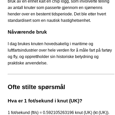
bruk av en enhet kalt en chip logg, som involverte telling
av antall knuter som passerte gjennom en sjømenns
hender over en bestemt tidsperiode. Det ble etter hvert
standardisert som en nautisk hastighetsenhet.
Nåværende bruk
I dag brukes knuten hovedsakelig i maritime og
luftfartsindustrier over hele verden for å måle fart på fartøy
og fly, og opprettholder sin historiske betydning og
praktiske anvendelse.
Ofte stilte spørsmål
Hva er 1 fot/sekund i knut (UK)?
1 fot/sekund (ft/s) = 0.592105263196 knut (UK) (kt (UK)).