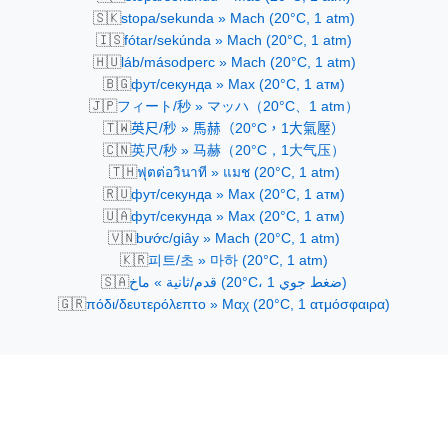
🇸🇰
stopa/sekunda » Mach (20°C, 1 atm)
🇮🇸
fótar/sekúnda » Mach (20°C, 1 atm)
🇭🇺
láb/másodperc » Mach (20°C, 1 atm)
🇧🇬
фут/секунда » Мах (20°C, 1 атм)
🇯🇵
フィート/秒 » マッハ（20°C、1 atm）
🇹🇼
英尺/秒 » 馬赫（20°C，1大氣壓）
🇨🇳
英尺/秒 » 马赫（20°C，1大气压）
🇹🇭
ฟุตต่อวินาที » แมช (20°C, 1 atm)
🇷🇺
фут/секунда » Мах (20°C, 1 атм)
🇺🇦
фут/секунда » Мах (20°C, 1 атм)
🇻🇳
bước/giây » Mach (20°C, 1 atm)
🇰🇷
피트/초 » 마하 (20°C, 1 atm)
🇸🇦
قدم/ثانية » ماخ (20°C، 1 ضغط جوي)
🇬🇷
πόδι/δευτερόλεπτο » Μαχ (20°C, 1 ατμόσφαιρα)