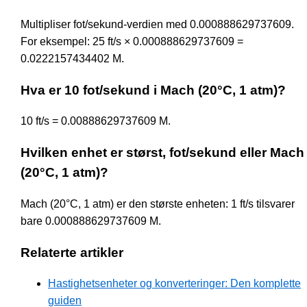
Multipliser fot/sekund-verdien med 0.000888629737609.
For eksempel: 25 ft/s × 0.000888629737609 =
0.0222157434402 M.
Hva er 10 fot/sekund i Mach (20°C, 1 atm)?
10 ft/s = 0.00888629737609 M.
Hvilken enhet er størst, fot/sekund eller Mach
(20°C, 1 atm)?
Mach (20°C, 1 atm) er den største enheten: 1 ft/s tilsvarer
bare 0.000888629737609 M.
Relaterte artikler
Hastighetsenheter og konverteringer: Den komplette
guiden