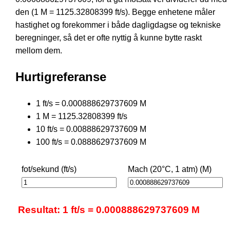
den (1 M = 1125.32808399 ft/s). Begge enhetene måler
hastighet og forekommer i både dagligdagse og tekniske
beregninger, så det er ofte nyttig å kunne bytte raskt
mellom dem.
Hurtigreferanse
1 ft/s = 0.000888629737609 M
1 M = 1125.32808399 ft/s
10 ft/s = 0.00888629737609 M
100 ft/s = 0.0888629737609 M
fot/sekund (ft/s)
Mach (20°C, 1 atm) (M)
Resultat: 1 ft/s = 0.000888629737609 M