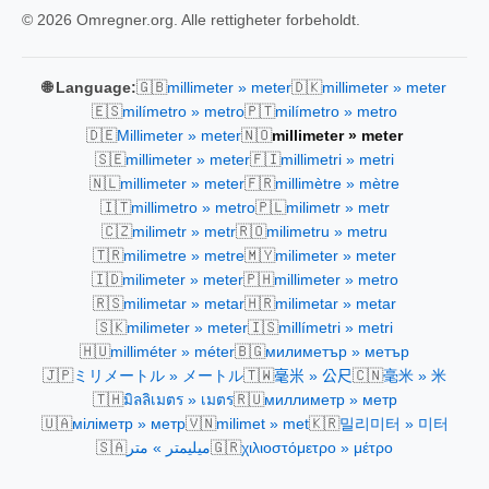
© 2026 Omregner.org. Alle rettigheter forbeholdt.
🇬🇧
🇩🇰
🌐 Language:
millimeter » meter
millimeter » meter
🇪🇸
🇵🇹
milímetro » metro
milímetro » metro
🇩🇪
🇳🇴
Millimeter » meter
millimeter » meter
🇸🇪
🇫🇮
millimeter » meter
millimetri » metri
🇳🇱
🇫🇷
millimeter » meter
millimètre » mètre
🇮🇹
🇵🇱
millimetro » metro
milimetr » metr
🇨🇿
🇷🇴
milimetr » metr
milimetru » metru
🇹🇷
🇲🇾
milimetre » metre
milimeter » meter
🇮🇩
🇵🇭
milimeter » meter
millimeter » metro
🇷🇸
🇭🇷
milimetar » metar
milimetar » metar
🇸🇰
🇮🇸
milimeter » meter
millímetri » metri
🇭🇺
🇧🇬
milliméter » méter
милиметър » метър
🇯🇵
🇹🇼
🇨🇳
ミリメートル » メートル
毫米 » 公尺
毫米 » 米
🇹🇭
🇷🇺
มิลลิเมตร » เมตร
миллиметр » метр
🇺🇦
🇻🇳
🇰🇷
міліметр » метр
milimet » met
밀리미터 » 미터
🇸🇦
🇬🇷
ميليمتر » متر
χιλιοστόμετρο » μέτρο