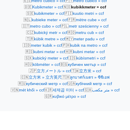
🇪🇸
🇵🇹
metro cúbico » ccf
metro cúbico » ccf
🇩🇪
🇳🇴
Kubikmeter » ccf
kubikkmeter » ccf
🇸🇪
🇫🇮
kubikmeter » ccf
kuutio metri » ccf
🇳🇱
🇫🇷
kubieke meter » ccf
mètre cube » ccf
🇮🇹
🇵🇱
metro cubo » ccf
metr sześcienny » ccf
🇨🇿
🇷🇴
kubický metr » ccf
metru cub » ccf
🇹🇷
🇲🇾
kübik metre » ccf
meter padu » ccf
🇮🇩
🇵🇭
meter kubik » ccf
kubik na metro » ccf
🇷🇸
🇭🇷
kubni metar » ccf
kubni metar » ccf
🇸🇰
🇮🇸
kubický meter » ccf
kúbísmetri » ccf
🇭🇺
🇧🇬
köbméter » ccf
кубичен метър » ccf
🇯🇵
🇹🇼
立方メートル » ccf
立方米 » ccf
🇨🇳
🇹🇭
立方米 » 立方英尺
ลูกบาศก์เมตร » ซีซีเอฟ
🇷🇺
🇺🇦
кубический метр » ccf
кубічний метр » ccf
🇻🇳
🇰🇷
🇸🇦
mét khối » ccf
세제곱 미터 » ccf
متر مكعب » ccf
🇬🇷
κυβικό μέτρο » ccf