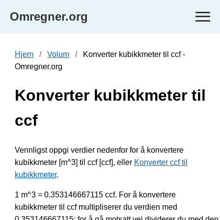
Omregner.org
Hjem
Volum
Konverter kubikkmeter til ccf -
Omregner.org
Konverter kubikkmeter til
ccf
Vennligst oppgi verdier nedenfor for å konvertere
kubikkmeter [m^3] til ccf [ccf], eller
Konverter ccf til
kubikkmeter
.
1 m^3 = 0.353146667115 ccf. For å konvertere
kubikkmeter til ccf multipliserer du verdien med
0.353146667115; for å gå motsatt vei dividerer du med den