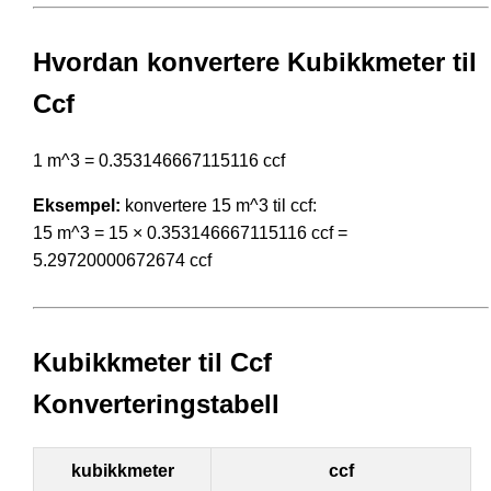
Hvordan konvertere Kubikkmeter til
Ccf
1 m^3 = 0.353146667115116 ccf
Eksempel:
konvertere 15 m^3 til ccf:
15 m^3 = 15 × 0.353146667115116 ccf =
5.29720000672674 ccf
Kubikkmeter til Ccf
Konverteringstabell
kubikkmeter
ccf