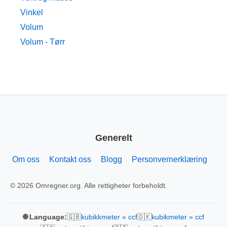
Vinkel
Volum
Volum - Tørr
Generelt
Om oss
Kontakt oss
Blogg
Personvernerklæring
© 2026 Omregner.org. Alle rettigheter forbeholdt.
🇬🇧
🇩🇰
🌐 Language:
kubikkmeter » ccf
kubikmeter » ccf