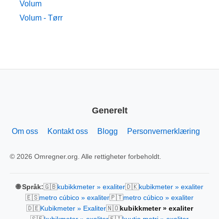
Volum
Volum - Tørr
Generelt
Om oss
Kontakt oss
Blogg
Personvernerklæring
© 2026 Omregner.org. Alle rettigheter forbeholdt.
🇬🇧
🇩🇰
🌐 Språk:
kubikkmeter » exaliter
kubikmeter » exaliter
🇪🇸
🇵🇹
metro cúbico » exaliter
metro cúbico » exaliter
🇩🇪
🇳🇴
Kubikmeter » Exaliter
kubikkmeter » exaliter
🇸🇪
🇫🇮