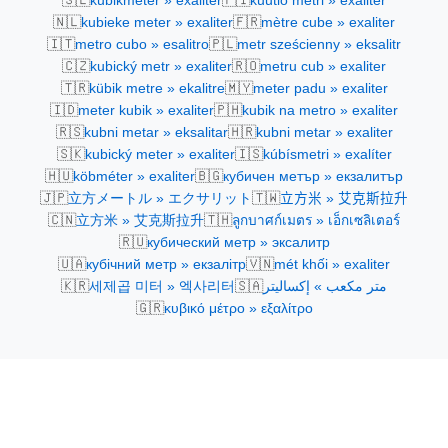
kubikmeter » exaliter
kuutio metri » exaliter
🇳🇱
🇫🇷
kubieke meter » exaliter
mètre cube » exaliter
🇮🇹
🇵🇱
metro cubo » esalitro
metr sześcienny » eksalitr
🇨🇿
🇷🇴
kubický metr » exaliter
metru cub » exaliter
🇹🇷
🇲🇾
kübik metre » ekalitre
meter padu » exaliter
🇮🇩
🇵🇭
meter kubik » exaliter
kubik na metro » exaliter
🇷🇸
🇭🇷
kubni metar » eksalitar
kubni metar » exaliter
🇸🇰
🇮🇸
kubický meter » exaliter
kúbísmetri » exalíter
🇭🇺
🇧🇬
köbméter » exaliter
кубичен метър » екзалитър
🇯🇵
🇹🇼
立方メートル » エクサリット
立方米 » 艾克斯拉升
🇨🇳
🇹🇭
立方米 » 艾克斯拉升
ลูกบาศก์เมตร » เอ็กเซลิเตอร์
🇷🇺
кубический метр » эксалитр
🇺🇦
🇻🇳
кубічний метр » екзалітр
mét khối » exaliter
🇰🇷
🇸🇦
세제곱 미터 » 엑사리터
متر مكعب » إكساليتر
🇬🇷
κυβικό μέτρο » εξαλίτρο