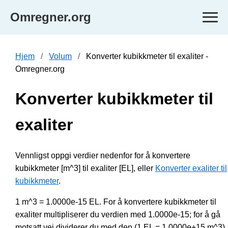
Omregner.org
Hjem
Volum
Konverter kubikkmeter til exaliter -
Omregner.org
Konverter kubikkmeter til
exaliter
Vennligst oppgi verdier nedenfor for å konvertere
kubikkmeter [m^3] til exaliter [EL], eller
Konverter exaliter til
kubikkmeter
.
1 m^3 = 1.0000e-15 EL. For å konvertere kubikkmeter til
exaliter multipliserer du verdien med 1.0000e-15; for å gå
motsatt vei dividerer du med den (1 EL = 1.0000e+15 m^3).