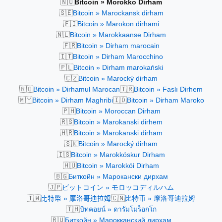
🇳🇴
Bitcoin » Morokko Dirham
🇸🇪
Bitcoin » Marockansk dirham
🇫🇮
Bitcoin » Marokon dirhami
🇳🇱
Bitcoin » Marokkaanse Dirham
🇫🇷
Bitcoin » Dirham marocain
🇮🇹
Bitcoin » Dirham Marocchino
🇵🇱
Bitcoin » Dirham marokański
🇨🇿
Bitcoin » Marocký dirham
🇷🇴
🇹🇷
Bitcoin » Dirhamul Marocan
Bitcoin » Faslı Dirhem
🇲🇾
🇮🇩
Bitcoin » Dirham Maghribi
Bitcoin » Dirham Maroko
🇵🇭
Bitcoin » Moroccan Dirham
🇷🇸
Bitcoin » Marokanski dirhem
🇭🇷
Bitcoin » Marokanski dirham
🇸🇰
Bitcoin » Marocký dirham
🇮🇸
Bitcoin » Marokkóskur Dirham
🇭🇺
Bitcoin » Marokkói Dirham
🇧🇬
Биткойн » Марокански дирхам
🇯🇵
ビットコイン » モロッコディルハム
🇹🇼
🇨🇳
比特幣 » 摩洛哥迪拉姆
比特币 » 摩洛哥迪拉姆
🇹🇭
บิทคอยน์ » ดารัมโมร็อกโก
🇷🇺
Биткойн » Марокканский дирхам