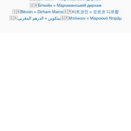
🇺🇦
Біткойн » Марокканський дирхам
🇻🇳
🇰🇷
Bitcoin » Dirham Maroc
비트코인 » 모로코 디르함
🇸🇦
🇬🇷
بيتكوين » الدرهم المغربي
Μπίνκοιν » Μαροκινό Ντιράμ