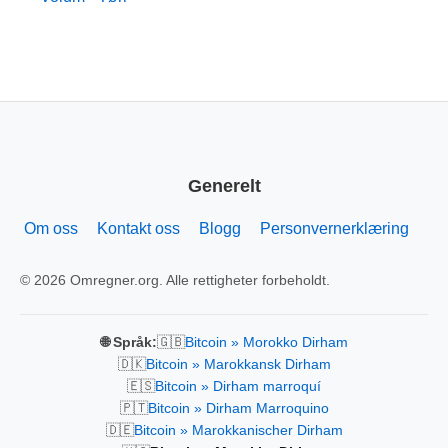
Generelt
Om oss
Kontakt oss
Blogg
Personvernerklæring
© 2026 Omregner.org. Alle rettigheter forbeholdt.
🇬🇧
🌐 Språk:
Bitcoin » Morokko Dirham
🇩🇰
Bitcoin » Marokkansk Dirham
🇪🇸
Bitcoin » Dirham marroquí
🇵🇹
Bitcoin » Dirham Marroquino
🇩🇪
Bitcoin » Marokkanischer Dirham