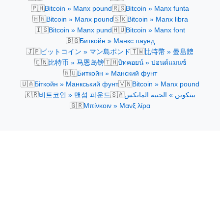
🇵🇭
🇷🇸
Bitcoin » Manx pound
Bitcoin » Manx funta
🇭🇷
🇸🇰
Bitcoin » Manx pound
Bitcoin » Manx libra
🇮🇸
🇭🇺
Bitcoin » Manx pund
Bitcoin » Manx font
🇧🇬
Биткойн » Манкс паунд
🇯🇵
🇹🇼
ビットコイン » マン島ポンド
比特幣 » 曼島鎊
🇨🇳
🇹🇭
比特币 » 马恩岛镑
บิทคอยน์ » ปอนด์แมนซ์
🇷🇺
Биткойн » Манский фунт
🇺🇦
🇻🇳
Біткойн » Манкський фунт
Bitcoin » Manx pound
🇰🇷
🇸🇦
비트코인 » 맨섬 파운드
بيتكوين » الجنيه المانكس
🇬🇷
Μπίνκοιν » Μανξ λίρα