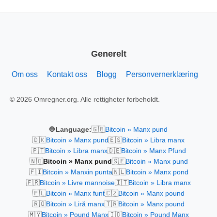
Generelt
Om oss
Kontakt oss
Blogg
Personvernerklæring
© 2026 Omregner.org. Alle rettigheter forbeholdt.
🇬🇧
🌐 Language:
Bitcoin » Manx pund
🇩🇰
🇪🇸
Bitcoin » Manx pund
Bitcoin » Libra manx
🇵🇹
🇩🇪
Bitcoin » Libra manx
Bitcoin » Manx Pfund
🇳🇴
🇸🇪
Bitcoin » Manx pund
Bitcoin » Manx pund
🇫🇮
🇳🇱
Bitcoin » Manxin punta
Bitcoin » Manx pond
🇫🇷
🇮🇹
Bitcoin » Livre mannoise
Bitcoin » Libra manx
🇵🇱
🇨🇿
Bitcoin » Manx funt
Bitcoin » Manx pound
🇷🇴
🇹🇷
Bitcoin » Liră manx
Bitcoin » Manx pound
🇲🇾
🇮🇩
Bitcoin » Pound Manx
Bitcoin » Pound Manx