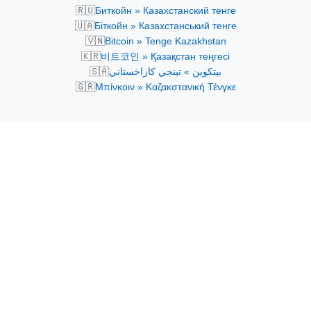
🇷🇺
Биткойн » Казахстанский тенге
🇺🇦
Біткойн » Казахстанський тенге
🇻🇳
Bitcoin » Tenge Kazakhstan
🇰🇷
비트코인 » Қазақстан теңгесі
🇸🇦
بيتكوين » تينجي كازاخستاني
🇬🇷
Μπίνκοιν » Καζακστανική Τένγκε