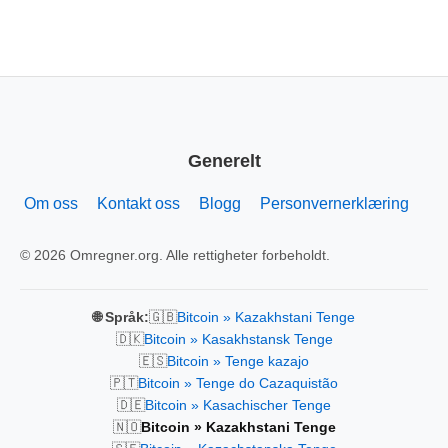
Generelt
Om oss
Kontakt oss
Blogg
Personvernerklæring
© 2026 Omregner.org. Alle rettigheter forbeholdt.
🇬🇧
🌐 Språk:
Bitcoin » Kazakhstani Tenge
🇩🇰
Bitcoin » Kasakhstansk Tenge
🇪🇸
Bitcoin » Tenge kazajo
🇵🇹
Bitcoin » Tenge do Cazaquistão
🇩🇪
Bitcoin » Kasachischer Tenge
🇳🇴
Bitcoin » Kazakhstani Tenge