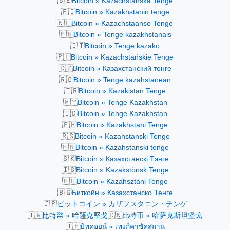
🇸🇪
Bitcoin » Kazachstanska Tenge
🇫🇮
Bitcoin » Kazakhstanin tenge
🇳🇱
Bitcoin » Kazachstaanse Tenge
🇫🇷
Bitcoin » Tenge kazakhstanais
🇮🇹
Bitcoin » Tenge kazako
🇵🇱
Bitcoin » Kazachstańskie Tenge
🇨🇿
Bitcoin » Казахстанский тенге
🇷🇴
Bitcoin » Tenge kazahstanean
🇹🇷
Bitcoin » Kazakistan Tenge
🇲🇾
Bitcoin » Tenge Kazakhstan
🇮🇩
Bitcoin » Tenge Kazakhstan
🇵🇭
Bitcoin » Kazakhstani Tenge
🇷🇸
Bitcoin » Kazahstanski Tenge
🇭🇷
Bitcoin » Kazahstanski tenge
🇸🇰
Bitcoin » Казахстанскі Тэнге
🇮🇸
Bitcoin » Kazakstönsk Tenge
🇭🇺
Bitcoin » Kazahsztáni Tenge
🇧🇬
Биткойн » Казахстанско Тенге
🇯🇵
ビットコイン » カザフスタニン・テンゲ
🇹🇼
🇨🇳
比特幣 » 哈薩克堅戈
比特币 » 哈萨克斯坦坚戈
🇹🇭
บิทคอยน์ » เทงก์คาซัคสถาน