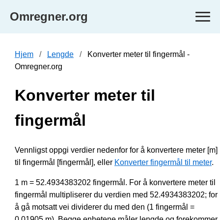
Omregner.org
Hjem
Lengde
Konverter meter til fingermål -
Omregner.org
Konverter meter til
fingermål
Vennligst oppgi verdier nedenfor for å konvertere meter [m]
til fingermål [fingermål], eller
Konverter fingermål til meter
.
1 m = 52.4934383202 fingermål. For å konvertere meter til
fingermål multipliserer du verdien med 52.4934383202; for
å gå motsatt vei dividerer du med den (1 fingermål =
0.01905 m). Begge enhetene måler lengde og forekommer