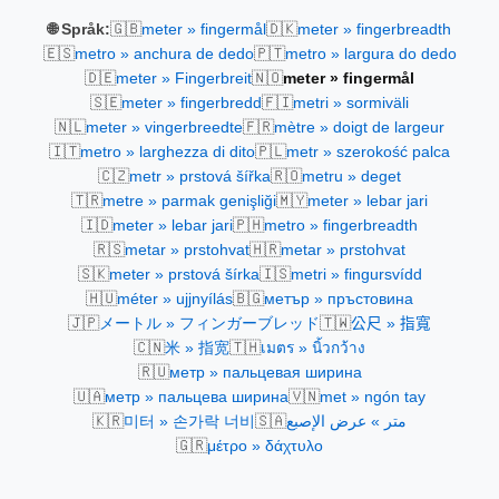
🇬🇧
🇩🇰
🌐 Språk:
meter » fingermål
meter » fingerbreadth
🇪🇸
🇵🇹
metro » anchura de dedo
metro » largura do dedo
🇩🇪
🇳🇴
meter » Fingerbreit
meter » fingermål
🇸🇪
🇫🇮
meter » fingerbredd
metri » sormiväli
🇳🇱
🇫🇷
meter » vingerbreedte
mètre » doigt de largeur
🇮🇹
🇵🇱
metro » larghezza di dito
metr » szerokość palca
🇨🇿
🇷🇴
metr » prstová šířka
metru » deget
🇹🇷
🇲🇾
metre » parmak genişliği
meter » lebar jari
🇮🇩
🇵🇭
meter » lebar jari
metro » fingerbreadth
🇷🇸
🇭🇷
metar » prstohvat
metar » prstohvat
🇸🇰
🇮🇸
meter » prstová šírka
metri » fingursvídd
🇭🇺
🇧🇬
méter » ujjnyílás
метър » пръстовина
🇯🇵
🇹🇼
メートル » フィンガーブレッド
公尺 » 指寬
🇨🇳
🇹🇭
米 » 指宽
เมตร » นิ้วกว้าง
🇷🇺
метр » пальцевая ширина
🇺🇦
🇻🇳
метр » пальцева ширина
met » ngón tay
🇰🇷
🇸🇦
미터 » 손가락 너비
متر » عرض الإصبع
🇬🇷
μέτρο » δάχτυλο