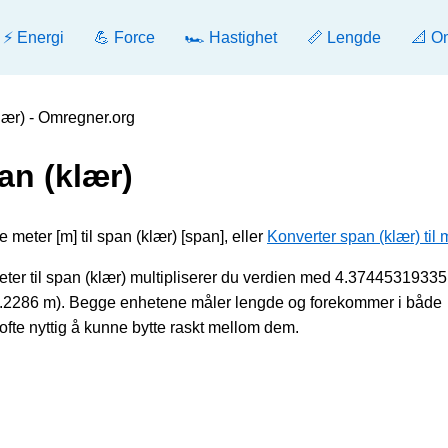
⚡ Energi
💪 Force
🏎️ Hastighet
📏 Lengde
📐 O
klær) - Omregner.org
an (klær)
 meter [m] til span (klær) [span], eller
Konverter span (klær) til 
er til span (klær) multipliserer du verdien med 4.37445319335;
 0.2286 m). Begge enhetene måler lengde og forekommer i både
ofte nyttig å kunne bytte raskt mellom dem.