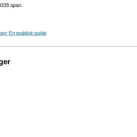
9335 span.
ger: En praktisk guide
ger