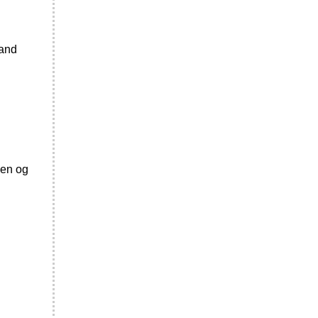
land
len og