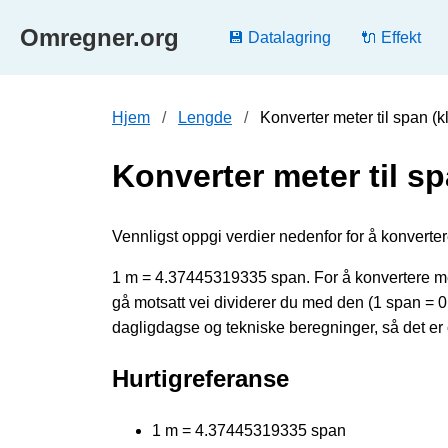
Omregner.org
💾 Datalagring
🔌 Effekt
Hjem
Lengde
Konverter meter til span (
Konverter meter til sp
Vennligst oppgi verdier nedenfor for å konvertere
1 m = 4.37445319335 span. For å konvertere met
gå motsatt vei dividerer du med den (1 span =
dagligdagse og tekniske beregninger, så det er 
Hurtigreferanse
1 m = 4.37445319335 span