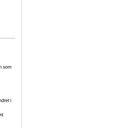
en som
dret i
mt