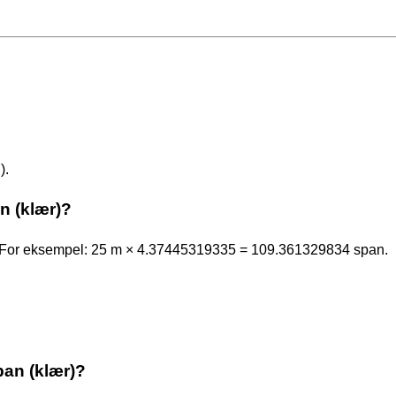
).
n (klær)?
. For eksempel: 25 m × 4.37445319335 = 109.361329834 span.
pan (klær)?