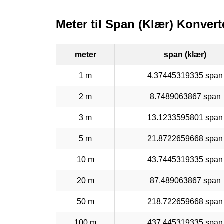
Meter til Span (Klær) Konvert
meter
span (klær)
1 m
4.37445319335 span
2 m
8.7489063867 span
3 m
13.1233595801 span
5 m
21.8722659668 span
10 m
43.7445319335 span
20 m
87.489063867 span
50 m
218.722659668 span
100 m
437.445319335 span