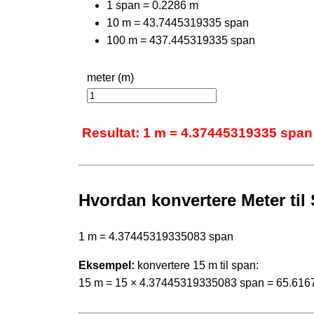
1 span = 0.2286 m
10 m = 43.7445319335 span
100 m = 437.445319335 span
meter (m)
Resultat: 1 m = 4.37445319335 span
Hvordan konvertere Meter til
1 m = 4.37445319335083 span
Eksempel:
konvertere 15 m til span:
15 m = 15 × 4.37445319335083 span = 65.61