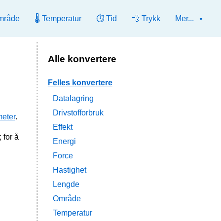
mråde
🌡️ Temperatur
⏱️ Tid
💨 Trykk
Mer...
Alle konvertere
Felles konvertere
Datalagring
Drivstofforbruk
meter
.
Effekt
 for å
Energi
Force
Hastighet
Lengde
Område
Temperatur