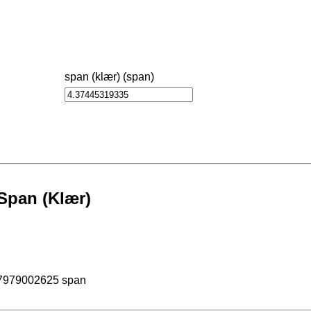
span (klær) (span)
 Span (Klær)
67979002625 span