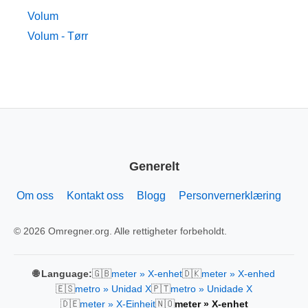
Volum
Volum - Tørr
Generelt
Om oss
Kontakt oss
Blogg
Personvernerklæring
© 2026 Omregner.org. Alle rettigheter forbeholdt.
🇬🇧
🇩🇰
🌐 Language:
meter » X-enhet
meter » X-enhed
🇪🇸
🇵🇹
metro » Unidad X
metro » Unidade X
🇩🇪
🇳🇴
meter » X-Einheit
meter » X-enhet