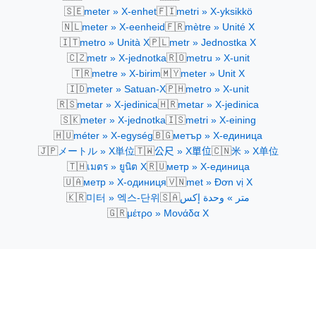
🇸🇪
🇫🇮
meter » X-enhet
metri » X-yksikkö
🇳🇱
🇫🇷
meter » X-eenheid
mètre » Unité X
🇮🇹
🇵🇱
metro » Unità X
metr » Jednostka X
🇨🇿
🇷🇴
metr » X-jednotka
metru » X-unit
🇹🇷
🇲🇾
metre » X-birim
meter » Unit X
🇮🇩
🇵🇭
meter » Satuan-X
metro » X-unit
🇷🇸
🇭🇷
metar » X-jedinica
metar » X-jedinica
🇸🇰
🇮🇸
meter » X-jednotka
metri » X-eining
🇭🇺
🇧🇬
méter » X-egység
метър » X-единица
🇯🇵
🇹🇼
🇨🇳
メートル » X単位
公尺 » X單位
米 » X单位
🇹🇭
🇷🇺
เมตร » ยูนิต X
метр » X-единица
🇺🇦
🇻🇳
метр » X-одиниця
met » Đơn vị X
🇰🇷
🇸🇦
미터 » 엑스-단위
متر » وحدة إكس
🇬🇷
μέτρο » Μονάδα Χ