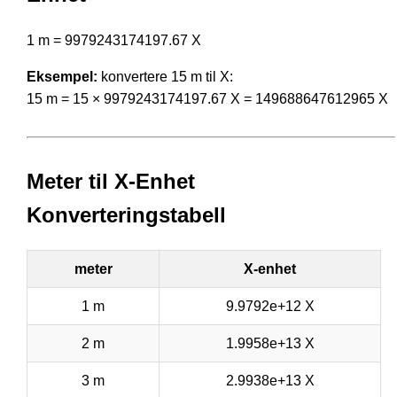
1 m = 9979243174197.67 X
Eksempel:
konvertere 15 m til X:
15 m = 15 × 9979243174197.67 X = 149688647612965 X
Meter til X-Enhet
Konverteringstabell
meter
X-enhet
1 m
9.9792e+12 X
2 m
1.9958e+13 X
3 m
2.9938e+13 X