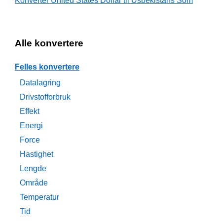
Konverter United States Dollar til Usbekistans Som
Alle konvertere
Felles konvertere
Datalagring
Drivstofforbruk
Effekt
Energi
Force
Hastighet
Lengde
Område
Temperatur
Tid