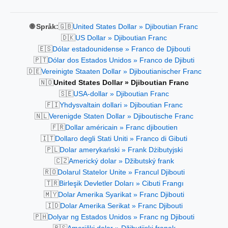
🇬🇧
🌐 Språk:
United States Dollar » Djiboutian Franc
🇩🇰
US Dollar » Djiboutian Franc
🇪🇸
Dólar estadounidense » Franco de Djibouti
🇵🇹
Dólar dos Estados Unidos » Franco de Djibuti
🇩🇪
Vereinigte Staaten Dollar » Djiboutianischer Franc
🇳🇴
United States Dollar » Djiboutian Franc
🇸🇪
USA-dollar » Djiboutian Franc
🇫🇮
Yhdysvaltain dollari » Djiboutian Franc
🇳🇱
Verenigde Staten Dollar » Djiboutische Franc
🇫🇷
Dollar américain » Franc djiboutien
🇮🇹
Dollaro degli Stati Uniti » Franco di Gibuti
🇵🇱
Dolar amerykański » Frank Dżibutyjski
🇨🇿
Americký dolar » Džibutský frank
🇷🇴
Dolarul Statelor Unite » Francul Djibouti
🇹🇷
Birleşik Devletler Doları » Cibuti Frangı
🇲🇾
Dolar Amerika Syarikat » Franc Djibouti
🇮🇩
Dolar Amerika Serikat » Franc Djibouti
🇵🇭
Dolyar ng Estados Unidos » Franc ng Djibouti
🇷🇸