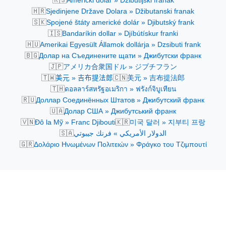
Američki dolar » Džibutijski franak
🇭🇷
Sjedinjene Države Dolara » Džibutanski franak
🇸🇰
Spojené štáty americké dolár » Djibutský frank
🇮🇸
Bandaríkin dollar » Djíbútískur franki
🇭🇺
Amerikai Egyesült Államok dollárja » Dzsibuti frank
🇧🇬
Долар на Съединените щати » Джибутски франк
🇯🇵
アメリカ合衆国ドル » ジブチフラン
🇹🇼
🇨🇳
美元 » 吉布提法郎
美元 » 吉布提法郎
🇹🇭
ดอลลาร์สหรัฐอเมริกา » ฟรังก์จิบูเทียน
🇷🇺
Доллар Соединённых Штатов » Джибутский франк
🇺🇦
Долар США » Джибутський франк
🇻🇳
🇰🇷
Đô la Mỹ » Franc Djibouti
미국 달러 » 지부티 프랑
🇸🇦
الدولار الأمريكي » فرنك جيبوتي
🇬🇷
Δολάριο Ηνωμένων Πολιτειών » Φράγκο του Τζιμπουτί