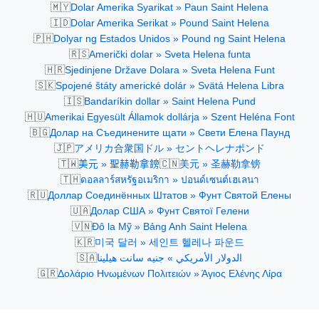
🇲🇾
Dolar Amerika Syarikat » Paun Saint Helena
🇮🇩
Dolar Amerika Serikat » Pound Saint Helena
🇵🇭
Dolyar ng Estados Unidos » Pound ng Saint Helena
🇷🇸
Američki dolar » Sveta Helena funta
🇭🇷
Sjedinjene Države Dolara » Sveta Helena Funt
🇸🇰
Spojené štáty americké dolár » Svätá Helena Libra
🇮🇸
Bandaríkin dollar » Saint Helena Pund
🇭🇺
Amerikai Egyesült Államok dollárja » Szent Heléna Font
🇧🇬
Долар на Съединените щати » Свети Елена Паунд
🇯🇵
アメリカ合衆国ドル » セントヘレナポンド
🇹🇼
🇨🇳
美元 » 聖赫勒拿鎊
美元 » 圣赫勒拿镑
🇹🇭
ดอลลาร์สหรัฐอเมริกา » ปอนด์เซนต์เฮเลนา
🇷🇺
Доллар Соединённых Штатов » Фунт Святой Елены
🇺🇦
Долар США » Фунт Святої Гелени
🇻🇳
Đô la Mỹ » Bảng Anh Saint Helena
🇰🇷
미국 달러 » 세인트 헬레나 파운드
🇸🇦
الدولار الأمريكي » جنيه سانت هيلينا
🇬🇷
Δολάριο Ηνωμένων Πολιτειών » Άγιος Ελένης Λίρα