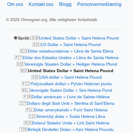
Om oss
Kontakt oss
Blogg
Personvernerklæring
© 2026 Omregner.org. Alle rettigheter forbeholdt.
🇬🇧
🌐 Språk:
United States Dollar » Saint Helena Pound
🇩🇰
US Dollar » Saint Helena Pound
🇪🇸
Dólar estadounidense » Libra de Santa Elena
🇵🇹
Dólar dos Estados Unidos » Libra de Santa Helena
🇩🇪
Vereinigte Staaten Dollar » Heiliger Helena Pfund
🇳🇴
United States Dollar » Saint Helena Pound
🇸🇪
USA-dollar » Saint Helena Pound
🇫🇮
Yhdysvaltain dollari » Pyhän Helenan punta
🇳🇱
Verenigde Staten Dollar » Sint-Helena Pond
🇫🇷
Dollar américain » Livre de Sainte-Hélène
🇮🇹
Dollaro degli Stati Uniti » Sterlina di Sant'Elena
🇵🇱
Dolar amerykański » Funt Saint Helena
🇨🇿
Americký dolar » Svatá Helena Libra
🇷🇴
Dolarul Statelor Unite » Liră Saint Helena
🇹🇷
Birleşik Devletler Doları » Aziz Helena Poundu