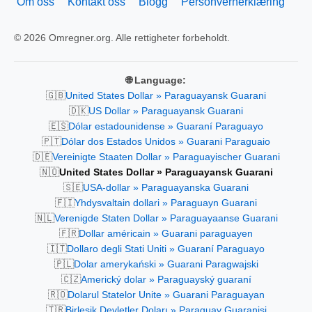
Om oss
Kontakt oss
Blogg
Personvernerklæring
© 2026 Omregner.org. Alle rettigheter forbeholdt.
🌐 Language:
🇬🇧
United States Dollar » Paraguayansk Guarani
🇩🇰
US Dollar » Paraguayansk Guarani
🇪🇸
Dólar estadounidense » Guaraní Paraguayo
🇵🇹
Dólar dos Estados Unidos » Guarani Paraguaio
🇩🇪
Vereinigte Staaten Dollar » Paraguayischer Guarani
🇳🇴
United States Dollar » Paraguayansk Guarani
🇸🇪
USA-dollar » Paraguayanska Guarani
🇫🇮
Yhdysvaltain dollari » Paraguayn Guarani
🇳🇱
Verenigde Staten Dollar » Paraguayaanse Guarani
🇫🇷
Dollar américain » Guarani paraguayen
🇮🇹
Dollaro degli Stati Uniti » Guaraní Paraguayo
🇵🇱
Dolar amerykański » Guarani Paragwajski
🇨🇿
Americký dolar » Paraguayský guaraní
🇷🇴
Dolarul Statelor Unite » Guarani Paraguayan
🇹🇷
Birleşik Devletler Doları » Paraguay Guaranisi