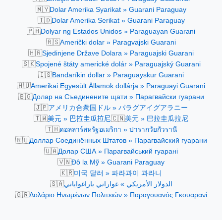
🇲🇾
Dolar Amerika Syarikat » Guarani Paraguay
🇮🇩
Dolar Amerika Serikat » Guarani Paraguay
🇵🇭
Dolyar ng Estados Unidos » Paraguayan Guarani
🇷🇸
Američki dolar » Paragvajski Guarani
🇭🇷
Sjedinjene Države Dolara » Paraguajski Guarani
🇸🇰
Spojené štáty americké dolár » Paraguajský Guarani
🇮🇸
Bandaríkin dollar » Paraguayskur Guarani
🇭🇺
Amerikai Egyesült Államok dollárja » Paraguayi Guarani
🇧🇬
Долар на Съединените щати » Парагвайски гуарани
🇯🇵
アメリカ合衆国ドル » パラグアイグアラニー
🇹🇼
🇨🇳
美元 » 巴拉圭瓜拉尼
美元 » 巴拉圭瓜拉尼
🇹🇭
ดอลลาร์สหรัฐอเมริกา » ปารากวัยกัวรานี
🇷🇺
Доллар Соединённых Штатов » Парагвайский гуарани
🇺🇦
Долар США » Парагвайський гуарані
🇻🇳
Đô la Mỹ » Guarani Paraguay
🇰🇷
미국 달러 » 파라과이 과라니
🇸🇦
الدولار الأمريكي » غواراني باراغواياني
🇬🇷
Δολάριο Ηνωμένων Πολιτειών » Παραγουανός Γκουαρανί