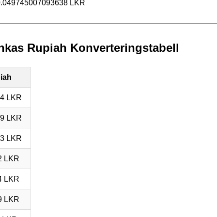
0.049745007093638 LKR
Lankas Rupiah Konverteringstabell
piah
24 LKR
49 LKR
73 LKR
2 LKR
4 LKR
9 LKR