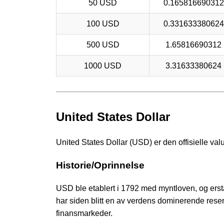
50 USD
0.16581669031
100 USD
0.33163338062
500 USD
1.65816690312
1000 USD
3.31633380624
United States Dollar
United States Dollar (USD) er den offisielle va
Historie/Oprinnelse
USD ble etablert i 1792 med myntloven, og ersta
har siden blitt en av verdens dominerende rese
finansmarkeder.