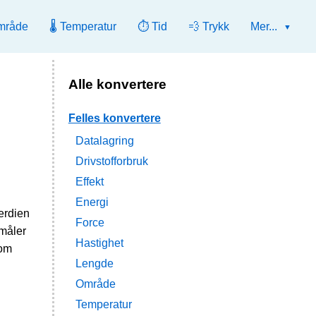
mråde
🌡️ Temperatur
⏱️ Tid
💨 Trykk
Mer...
Alle konvertere
h
Felles konvertere
Datalagring
Drivstofforbruk
Effekt
Energi
erdien
Force
måler
Hastighet
lom
Lengde
Område
Temperatur