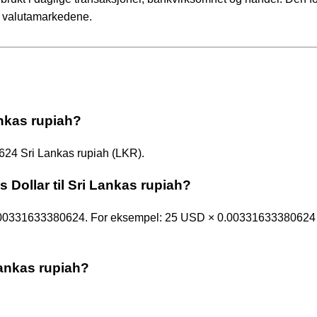
 i valutamarkedene.
ankas rupiah?
624 Sri Lankas rupiah (LKR).
 Dollar til Sri Lankas rupiah?
d 0.00331633380624. For eksempel: 25 USD × 0.00331633380624
Lankas rupiah?