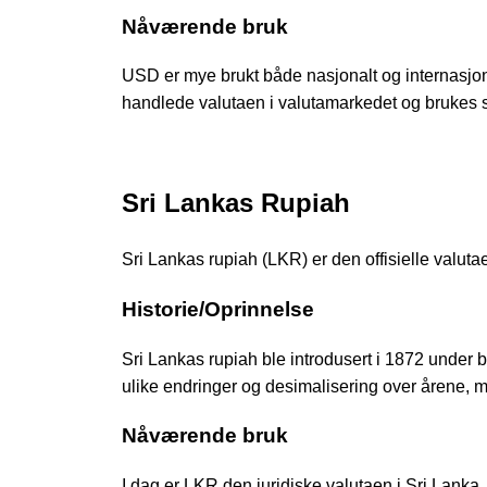
Nåværende bruk
USD er mye brukt både nasjonalt og internasjon
handlede valutaen i valutamarkedet og brukes 
Sri Lankas Rupiah
Sri Lankas rupiah (LKR) er den offisielle valutae
Historie/Oprinnelse
Sri Lankas rupiah ble introdusert i 1872 under b
ulike endringer og desimalisering over årene, 
Nåværende bruk
I dag er LKR den juridiske valutaen i Sri Lanka,