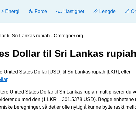
⚡ Energi
💪 Force
🏎️ Hastighet
📏 Lengde
📐 O
ar til Sri Lankas rupiah - Omregner.org
s Dollar til Sri Lankas rupia
e United States Dollar [USD] til Sri Lankas rupiah [LKR], eller
llar
.
 United States Dollar til Sri Lankas rupiah multipliserer du v
ividerer du med den (1 LKR = 301.5378 USD). Begge enhetene 
iske beregninger, så det er ofte nyttig å kunne bytte raskt mel