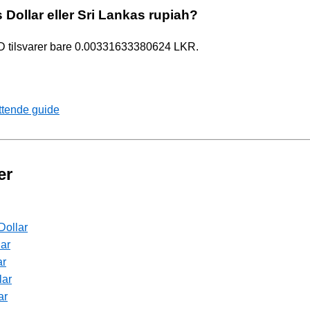
s Dollar eller Sri Lankas rupiah?
SD tilsvarer bare 0.00331633380624 LKR.
ttende guide
er
Dollar
lar
ar
lar
ar