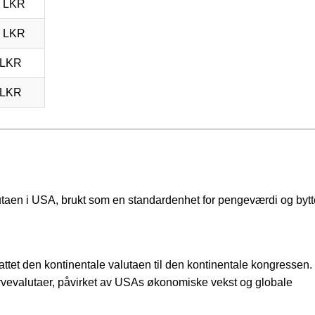
2 LKR
4 LKR
 LKR
 LKR
lutaen i USA, brukt som en standardenhet for pengeværdi og bytt
ttet den kontinentale valutaen til den kontinentale kongressen
rvevalutaer, påvirket av USAs økonomiske vekst og globale