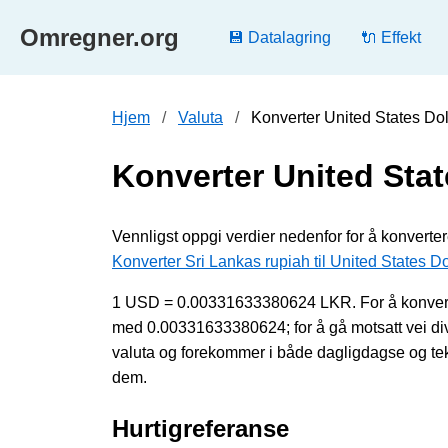
Omregner.org
💾 Datalagring
🔌 Effekt
Hjem
Valuta
Konverter United States Doll
Konverter United State
Vennligst oppgi verdier nedenfor for å konverter
Konverter Sri Lankas rupiah til United States Do
1 USD = 0.00331633380624 LKR. For å konvertere
med 0.00331633380624; for å gå motsatt vei d
valuta og forekommer i både dagligdagse og tekn
dem.
Hurtigreferanse