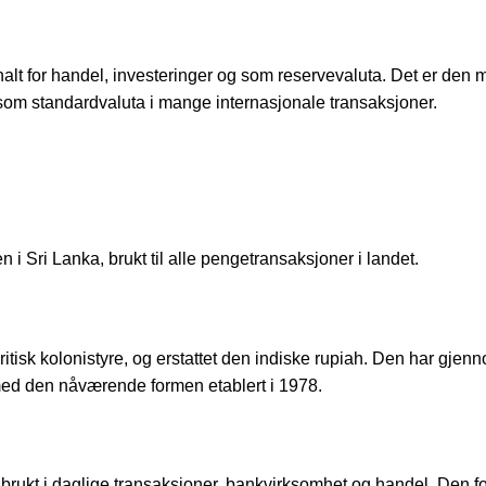
alt for handel, investeringer og som reservevaluta. Det er den 
som standardvaluta i mange internasjonale transaksjoner.
n i Sri Lanka, brukt til alle pengetransaksjoner i landet.
ritisk kolonistyre, og erstattet den indiske rupiah. Den har gjen
med den nåværende formen etablert i 1978.
 brukt i daglige transaksjoner, bankvirksomhet og handel. Den fo