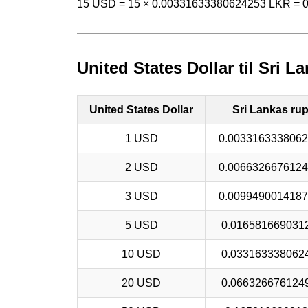
15 USD = 15 × 0.00331633380624253 LKR = 
United States Dollar til Sri 
United States Dollar
Sri Lankas ru
1 USD
0.003316333806
2 USD
0.006632667612
3 USD
0.009949001418
5 USD
0.016581669031
10 USD
0.033163338062
20 USD
0.066326676124