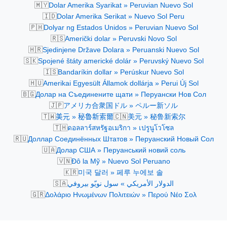
🇲🇾
Dolar Amerika Syarikat » Peruvian Nuevo Sol
🇮🇩
Dolar Amerika Serikat » Nuevo Sol Peru
🇵🇭
Dolyar ng Estados Unidos » Peruvian Nuevo Sol
🇷🇸
Američki dolar » Peruvski Novo Sol
🇭🇷
Sjedinjene Države Dolara » Peruanski Nuevo Sol
🇸🇰
Spojené štáty americké dolár » Peruvský Nuevo Sol
🇮🇸
Bandaríkin dollar » Perúskur Nuevo Sol
🇭🇺
Amerikai Egyesült Államok dollárja » Perui Új Sol
🇧🇬
Долар на Съединените щати » Перуански Нов Сол
🇯🇵
アメリカ合衆国ドル » ペルー新ソル
🇹🇼
🇨🇳
美元 » 秘魯新索爾
美元 » 秘鲁新索尔
🇹🇭
ดอลลาร์สหรัฐอเมริกา » เปรูนูโวโซล
🇷🇺
Доллар Соединённых Штатов » Перуанский Новый Сол
🇺🇦
Долар США » Перуанський новий соль
🇻🇳
Đô la Mỹ » Nuevo Sol Peruano
🇰🇷
미국 달러 » 페루 누에보 솔
🇸🇦
الدولار الأمريكي » سول نويّو بيروفي
🇬🇷
Δολάριο Ηνωμένων Πολιτειών » Περού Νέο Σολ