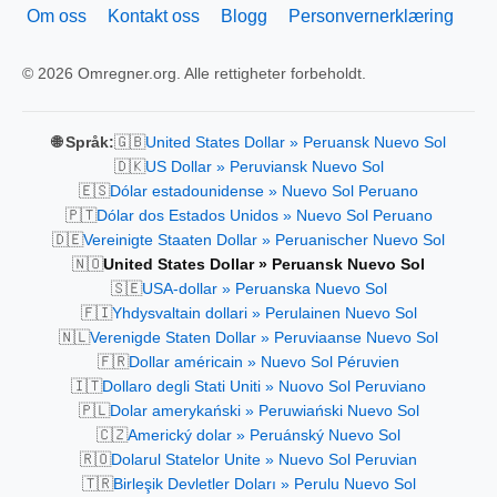
Om oss
Kontakt oss
Blogg
Personvernerklæring
© 2026 Omregner.org. Alle rettigheter forbeholdt.
🇬🇧
🌐 Språk:
United States Dollar » Peruansk Nuevo Sol
🇩🇰
US Dollar » Peruviansk Nuevo Sol
🇪🇸
Dólar estadounidense » Nuevo Sol Peruano
🇵🇹
Dólar dos Estados Unidos » Nuevo Sol Peruano
🇩🇪
Vereinigte Staaten Dollar » Peruanischer Nuevo Sol
🇳🇴
United States Dollar » Peruansk Nuevo Sol
🇸🇪
USA-dollar » Peruanska Nuevo Sol
🇫🇮
Yhdysvaltain dollari » Perulainen Nuevo Sol
🇳🇱
Verenigde Staten Dollar » Peruviaanse Nuevo Sol
🇫🇷
Dollar américain » Nuevo Sol Péruvien
🇮🇹
Dollaro degli Stati Uniti » Nuovo Sol Peruviano
🇵🇱
Dolar amerykański » Peruwiański Nuevo Sol
🇨🇿
Americký dolar » Peruánský Nuevo Sol
🇷🇴
Dolarul Statelor Unite » Nuevo Sol Peruvian
🇹🇷
Birleşik Devletler Doları » Perulu Nuevo Sol