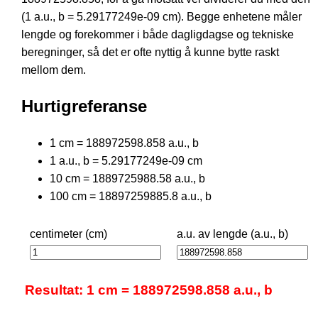
(1 a.u., b = 5.29177249e-09 cm). Begge enhetene måler
lengde og forekommer i både dagligdagse og tekniske
beregninger, så det er ofte nyttig å kunne bytte raskt
mellom dem.
Hurtigreferanse
1 cm = 188972598.858 a.u., b
1 a.u., b = 5.29177249e-09 cm
10 cm = 1889725988.58 a.u., b
100 cm = 18897259885.8 a.u., b
centimeter (cm)
a.u. av lengde (a.u., b)
Resultat: 1 cm = 188972598.858 a.u., b