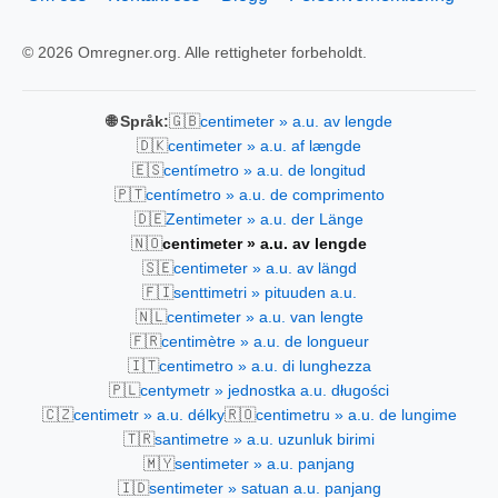
© 2026 Omregner.org. Alle rettigheter forbeholdt.
🇬🇧
🌐 Språk:
centimeter » a.u. av lengde
🇩🇰
centimeter » a.u. af længde
🇪🇸
centímetro » a.u. de longitud
🇵🇹
centímetro » a.u. de comprimento
🇩🇪
Zentimeter » a.u. der Länge
🇳🇴
centimeter » a.u. av lengde
🇸🇪
centimeter » a.u. av längd
🇫🇮
senttimetri » pituuden a.u.
🇳🇱
centimeter » a.u. van lengte
🇫🇷
centimètre » a.u. de longueur
🇮🇹
centimetro » a.u. di lunghezza
🇵🇱
centymetr » jednostka a.u. długości
🇨🇿
🇷🇴
centimetr » a.u. délky
centimetru » a.u. de lungime
🇹🇷
santimetre » a.u. uzunluk birimi
🇲🇾
sentimeter » a.u. panjang
🇮🇩
sentimeter » satuan a.u. panjang