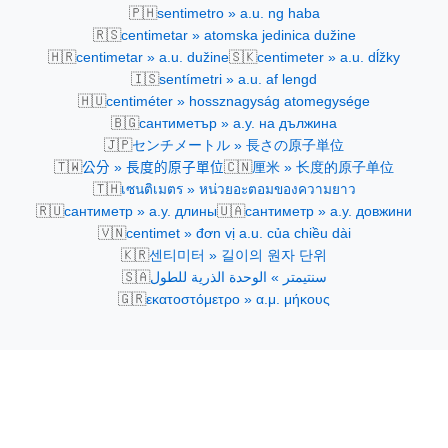
🇵🇭
sentimetro » a.u. ng haba
🇷🇸
centimetar » atomska jedinica dužine
🇭🇷
🇸🇰
centimetar » a.u. dužine
centimeter » a.u. dĺžky
🇮🇸
sentímetri » a.u. af lengd
🇭🇺
centiméter » hossznagyság atomegysége
🇧🇬
сантиметър » а.у. на дължина
🇯🇵
センチメートル » 長さの原子単位
🇹🇼
🇨🇳
公分 » 長度的原子單位
厘米 » 长度的原子单位
🇹🇭
เซนติเมตร » หน่วยอะตอมของความยาว
🇷🇺
🇺🇦
сантиметр » а.у. длины
сантиметр » а.у. довжини
🇻🇳
centimet » đơn vị a.u. của chiều dài
🇰🇷
센티미터 » 길이의 원자 단위
🇸🇦
سنتيمتر » الوحدة الذرية للطول
🇬🇷
εκατοστόμετρο » α.μ. μήκους