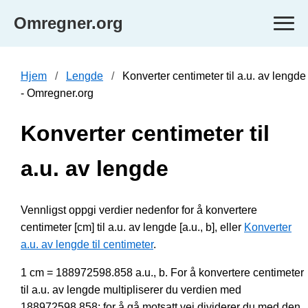
Omregner.org
Hjem
Lengde
Konverter centimeter til a.u. av lengde
- Omregner.org
Konverter centimeter til
a.u. av lengde
Vennligst oppgi verdier nedenfor for å konvertere
centimeter [cm] til a.u. av lengde [a.u., b], eller
Konverter
a.u. av lengde til centimeter
.
1 cm = 188972598.858 a.u., b. For å konvertere centimeter
til a.u. av lengde multipliserer du verdien med
188972598.858; for å gå motsatt vei dividerer du med den