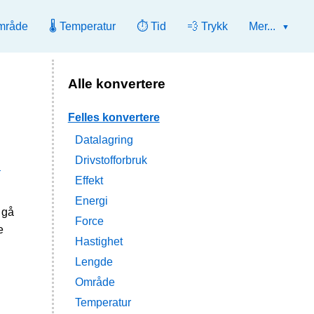
mråde
🌡️ Temperatur
⏱️ Tid
💨 Trykk
Mer...
Alle konvertere
Felles konvertere
Datalagring
Drivstofforbruk
l
Effekt
Energi
 gå
Force
e
Hastighet
Lengde
Område
Temperatur