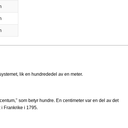
m
m
m
systemet, lik en hundrededel av en meter.
 "centum," som betyr hundre. En centimeter var en del av det
i Frankrike i 1795.