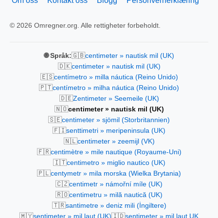
Om oss
Kontakt oss
Blogg
Personvernerklæring
© 2026 Omregner.org. Alle rettigheter forbeholdt.
🇬🇧
🌐 Språk:
centimeter » nautisk mil (UK)
🇩🇰
centimeter » nautisk mil (UK)
🇪🇸
centímetro » milla náutica (Reino Unido)
🇵🇹
centímetro » milha náutica (Reino Unido)
🇩🇪
Zentimeter » Seemeile (UK)
🇳🇴
centimeter » nautisk mil (UK)
🇸🇪
centimeter » sjömil (Storbritannien)
🇫🇮
senttimetri » meripeninsula (UK)
🇳🇱
centimeter » zeemijl (VK)
🇫🇷
centimètre » mile nautique (Royaume-Uni)
🇮🇹
centimetro » miglio nautico (UK)
🇵🇱
centymetr » mila morska (Wielka Brytania)
🇨🇿
centimetr » námořní míle (UK)
🇷🇴
centimetru » milă nautică (UK)
🇹🇷
santimetre » deniz mili (İngiltere)
🇲🇾
🇮🇩
sentimeter » mil laut (UK)
sentimeter » mil laut UK