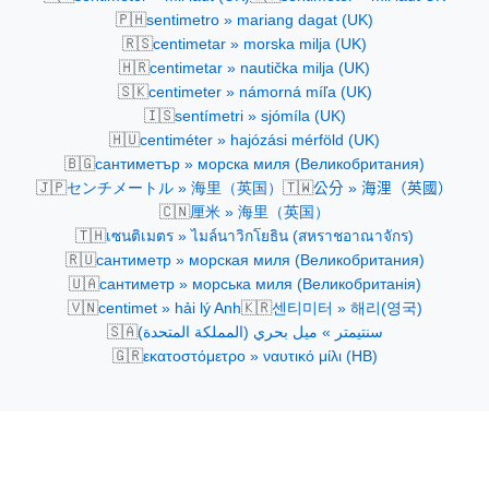
🇵🇭
sentimetro » mariang dagat (UK)
🇷🇸
centimetar » morska milja (UK)
🇭🇷
centimetar » nautička milja (UK)
🇸🇰
centimeter » námorná míľa (UK)
🇮🇸
sentímetri » sjómíla (UK)
🇭🇺
centiméter » hajózási mérföld (UK)
🇧🇬
сантиметър » морска миля (Великобритания)
🇯🇵
🇹🇼
センチメートル » 海里（英国）
公分 » 海浬（英國）
🇨🇳
厘米 » 海里（英国）
🇹🇭
เซนติเมตร » ไมล์นาวิกโยธิน (สหราชอาณาจักร)
🇷🇺
сантиметр » морская миля (Великобритания)
🇺🇦
сантиметр » морська миля (Великобританія)
🇻🇳
🇰🇷
centimet » hải lý Anh
센티미터 » 해리(영국)
🇸🇦
سنتيمتر » ميل بحري (المملكة المتحدة)
🇬🇷
εκατοστόμετρο » ναυτικό μίλι (ΗΒ)