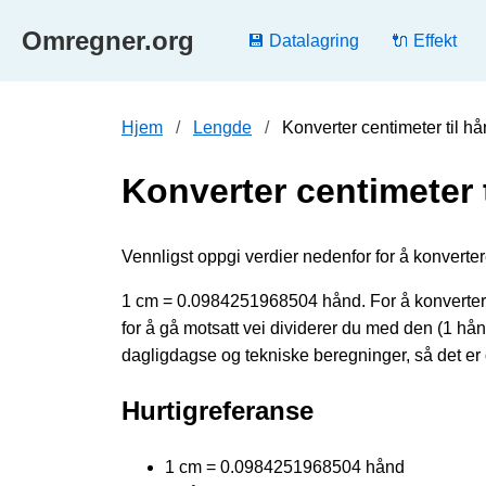
Omregner.org
💾 Datalagring
🔌 Effekt
Hjem
Lengde
Konverter centimeter til h
Konverter centimeter 
Vennligst oppgi verdier nedenfor for å konvertere
1 cm = 0.0984251968504 hånd. For å konvertere
for å gå motsatt vei dividerer du med den (1 
dagligdagse og tekniske beregninger, så det er 
Hurtigreferanse
1 cm = 0.0984251968504 hånd