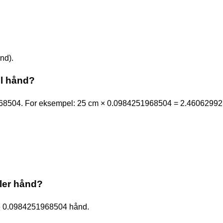
nd).
il hånd?
1968504. For eksempel: 25 cm × 0.0984251968504 = 2.4606299
ller hånd?
are 0.0984251968504 hånd.