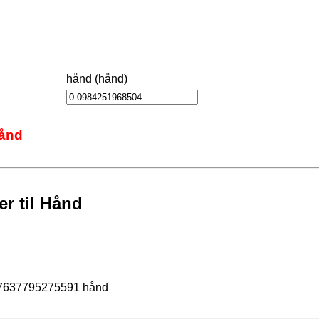
hånd (hånd)
hånd
r til Hånd
47637795275591 hånd