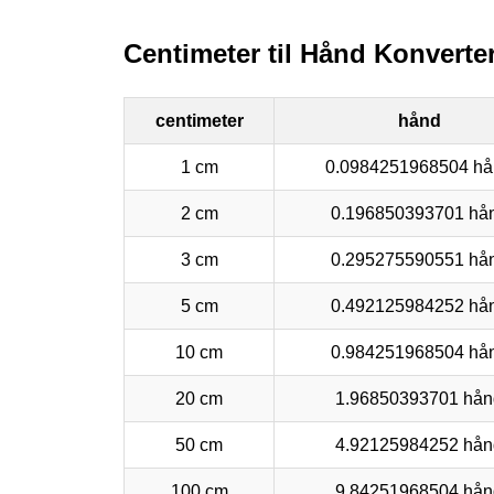
Centimeter til Hånd Konverte
centimeter
hånd
1 cm
0.0984251968504 hå
2 cm
0.196850393701 hå
3 cm
0.295275590551 hå
5 cm
0.492125984252 hå
10 cm
0.984251968504 hå
20 cm
1.96850393701 hån
50 cm
4.92125984252 hån
100 cm
9.84251968504 hån