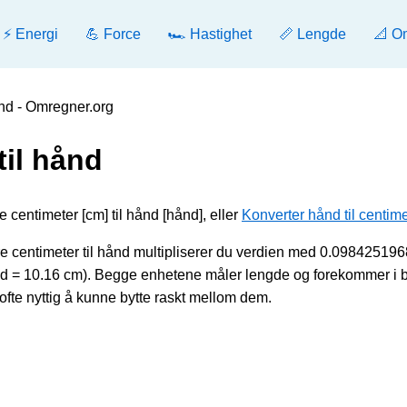
⚡ Energi
💪 Force
🏎️ Hastighet
📏 Lengde
📐 O
ånd - Omregner.org
til hånd
 centimeter [cm] til hånd [hånd], eller
Konverter hånd til centime
 centimeter til hånd multipliserer du verdien med 0.09842519
hånd = 10.16 cm). Begge enhetene måler lengde og forekommer i 
ofte nyttig å kunne bytte raskt mellom dem.