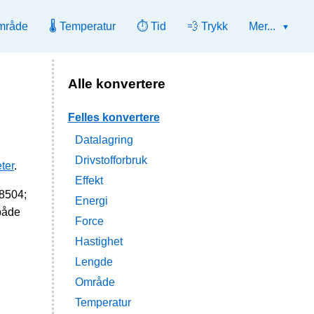
mråde
🌡️ Temperatur
⏱️ Tid
💨 Trykk
Mer...
Alle konvertere
Felles konvertere
Datalagring
Drivstofforbruk
ter
.
Effekt
68504;
Energi
både
Force
Hastighet
Lengde
Område
Temperatur