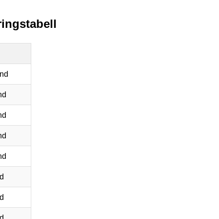
ringstabell
nd
nd
nd
nd
nd
d
d
d