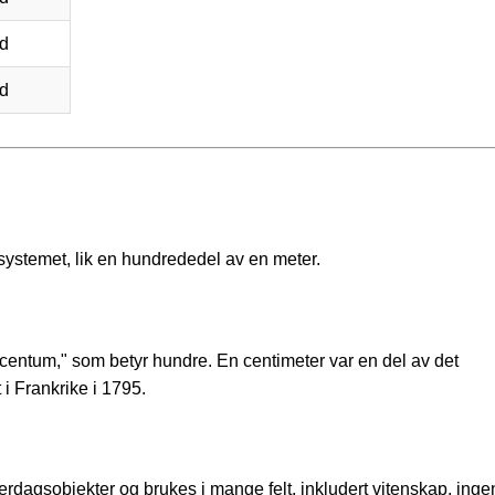
d
d
systemet, lik en hundrededel av en meter.
 "centum," som betyr hundre. En centimeter var en del av det
i Frankrike i 1795.
erdagsobjekter og brukes i mange felt, inkludert vitenskap, inge