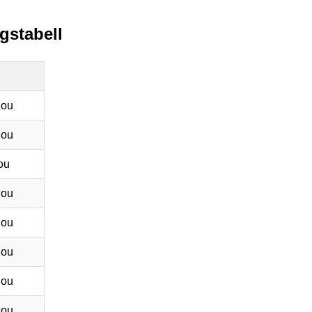
ngstabell
hou
hou
ou
hou
hou
hou
hou
hou