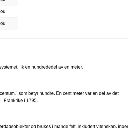
hou
hou
systemet, lik en hundrededel av en meter.
 "centum," som betyr hundre. En centimeter var en del av det
i Frankrike i 1795.
erdagsobjekter og brukes i mange felt, inkludert vitenskap, inge