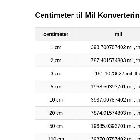
Centimeter til Mil Konverteri
centimeter
mil
1 cm
393.700787402 mil, t
2 cm
787.401574803 mil, t
3 cm
1181.1023622 mil, th
5 cm
1968.50393701 mil, t
10 cm
3937.00787402 mil, t
20 cm
7874.01574803 mil, t
50 cm
19685.0393701 mil, t
100 cm
39370.0787402 mil, t