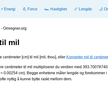
⚡ Energi
💪 Force
🏎️ Hastighet
📏 Lengde
📐 O
l - Omregner.org
il mil
centimeter [cm] til mil [mil, thou], eller
Konverter mil til centime
e centimeter til mil multipliserer du verdien med 393.700787402
hou = 0.00254 cm). Begge enhetene måler lengde og forekommer i
ofte nyttig å kunne bytte raskt mellom dem.