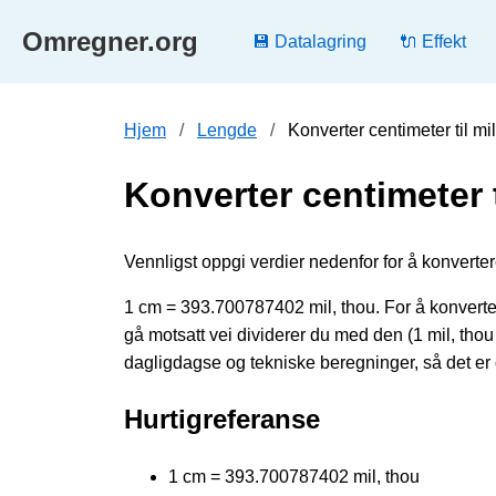
Omregner.org
💾 Datalagring
🔌 Effekt
Hjem
Lengde
Konverter centimeter til mi
Konverter centimeter t
Vennligst oppgi verdier nedenfor for å konvertere 
1 cm = 393.700787402 mil, thou. For å konverter
gå motsatt vei dividerer du med den (1 mil, t
dagligdagse og tekniske beregninger, så det er 
Hurtigreferanse
1 cm = 393.700787402 mil, thou