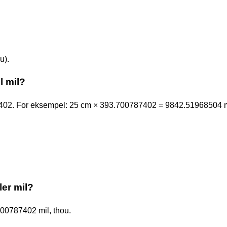
u).
l mil?
7402. For eksempel: 25 cm × 393.700787402 = 9842.51968504 m
ler mil?
700787402 mil, thou.