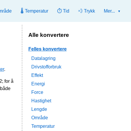
mråde
🌡️ Temperatur
⏱️ Tid
💨 Trykk
Mer...
Alle konvertere
Felles konvertere
Datalagring
Drivstofforbruk
ter
.
Effekt
; for å
Energi
 både
Force
Hastighet
Lengde
Område
Temperatur