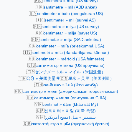
🇷🇴
centimetru » milă (US survey)
🇹🇷
santimetre » mil (ABD anket)
🇲🇾
sentimeter » batu (pengukuran US)
🇮🇩
sentimeter » mil (survei AS)
🇵🇭
sentimetro » milya (US survey)
🇷🇸
centimetar » milja (savet US)
🇭🇷
centimetar » milja (SAD anketna)
🇸🇰
centimeter » míľa (prieskumná USA)
🇮🇸
sentímetri » míla (Bandaríkjanna könnun)
🇭🇺
centiméter » mérföld (USA felmérés)
🇧🇬
сантиметър » мила (US проучване)
🇯🇵
センチメートル » マイル（米国測量）
🇹🇼
🇨🇳
公分 » 美國測量哩
厘米 » 英里（美国测量）
🇹🇭
เซนติเมตร » ไมล์ (สำรวจสหรัฐ)
🇷🇺
сантиметр » миля (американская геодезическая)
🇺🇦
сантиметр » миля (опитування США)
🇻🇳
centimet » dặm (khảo sát Mỹ)
🇰🇷
센티미터 » 마일 (미국 측량)
🇸🇦
سنتيمتر » ميل (مسح أمريكي)
🇬🇷
εκατοστόμετρο » μίλι (αμερικανική έρευνα)