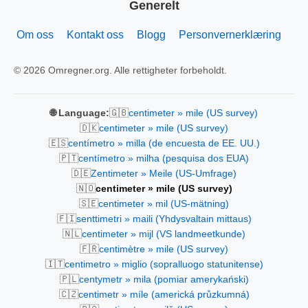
Generelt
Om oss
Kontakt oss
Blogg
Personvernerklæring
© 2026 Omregner.org. Alle rettigheter forbeholdt.
🇬🇧
🌐 Language:
centimeter » mile (US survey)
🇩🇰
centimeter » mile (US survey)
🇪🇸
centímetro » milla (de encuesta de EE. UU.)
🇵🇹
centímetro » milha (pesquisa dos EUA)
🇩🇪
Zentimeter » Meile (US-Umfrage)
🇳🇴
centimeter » mile (US survey)
🇸🇪
centimeter » mil (US-mätning)
🇫🇮
senttimetri » maili (Yhdysvaltain mittaus)
🇳🇱
centimeter » mijl (VS landmeetkunde)
🇫🇷
centimètre » mile (US survey)
🇮🇹
centimetro » miglio (sopralluogo statunitense)
🇵🇱
centymetr » mila (pomiar amerykański)
🇨🇿
centimetr » míle (americká průzkumná)