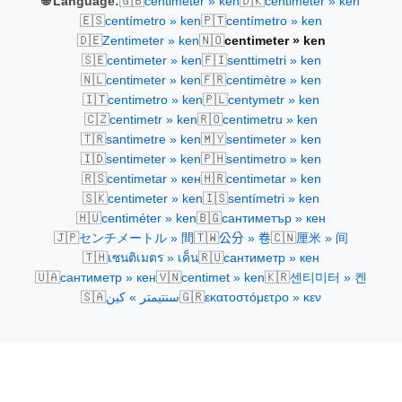
🇬🇧
🇩🇰
🌐 Language:
centimeter » ken
centimeter » ken
🇪🇸
🇵🇹
centímetro » ken
centímetro » ken
🇩🇪
🇳🇴
Zentimeter » ken
centimeter » ken
🇸🇪
🇫🇮
centimeter » ken
senttimetri » ken
🇳🇱
🇫🇷
centimeter » ken
centimètre » ken
🇮🇹
🇵🇱
centimetro » ken
centymetr » ken
🇨🇿
🇷🇴
centimetr » ken
centimetru » ken
🇹🇷
🇲🇾
santimetre » ken
sentimeter » ken
🇮🇩
🇵🇭
sentimeter » ken
sentimetro » ken
🇷🇸
🇭🇷
centimetar » кен
centimetar » ken
🇸🇰
🇮🇸
centimeter » ken
sentímetri » ken
🇭🇺
🇧🇬
centiméter » ken
сантиметър » кен
🇯🇵
🇹🇼
🇨🇳
センチメートル » 間
公分 » 卷
厘米 » 间
🇹🇭
🇷🇺
เซนติเมตร » เค็น
сантиметр » кен
🇺🇦
🇻🇳
🇰🇷
сантиметр » кен
centimet » ken
센티미터 » 켄
🇸🇦
🇬🇷
سنتيمتر » كين
εκατοστόμετρο » κεν