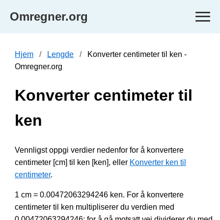
Omregner.org
Hjem
Lengde
Konverter centimeter til ken -
Omregner.org
Konverter centimeter til
ken
Vennligst oppgi verdier nedenfor for å konvertere
centimeter [cm] til ken [ken], eller
Konverter ken til
centimeter
.
1 cm = 0.00472063294246 ken. For å konvertere
centimeter til ken multipliserer du verdien med
0.00472063294246; for å gå motsatt vei dividerer du med