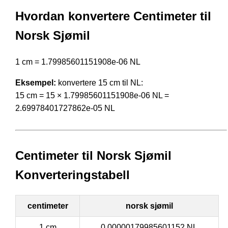
Hvordan konvertere Centimeter til
Norsk Sjømil
1 cm = 1.79985601151908e-06 NL
Eksempel:
konvertere 15 cm til NL:
15 cm = 15 × 1.79985601151908e-06 NL =
2.69978401727862e-05 NL
Centimeter til Norsk Sjømil
Konverteringstabell
centimeter
norsk sjømil
1 cm
0.00000179985601152 NL