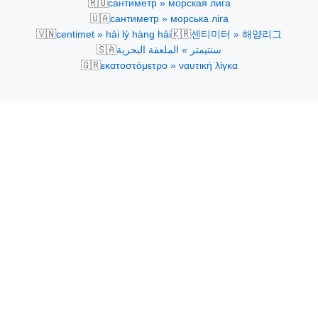
🇷🇺
сантиметр » морская лига
🇺🇦
сантиметр » морська ліга
🇻🇳
🇰🇷
centimet » hải lý hàng hải
센티미터 » 해양리그
🇸🇦
سنتيمتر » الملعقة البحرية
🇬🇷
εκατοστόμετρο » ναυτική λίγκα