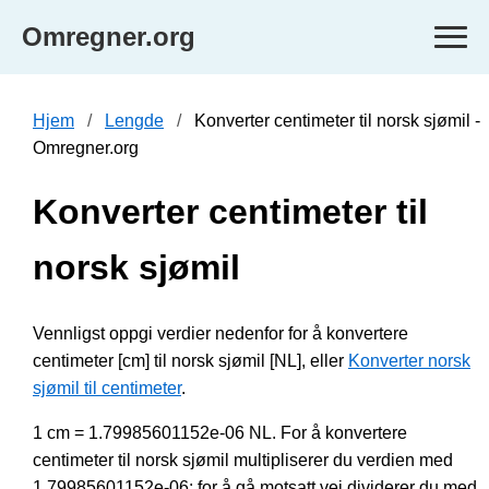
Omregner.org
Hjem
Lengde
Konverter centimeter til norsk sjømil -
Omregner.org
Konverter centimeter til
norsk sjømil
Vennligst oppgi verdier nedenfor for å konvertere
centimeter [cm] til norsk sjømil [NL], eller
Konverter norsk
sjømil til centimeter
.
1 cm = 1.79985601152e-06 NL. For å konvertere
centimeter til norsk sjømil multipliserer du verdien med
1.79985601152e-06; for å gå motsatt vei dividerer du med