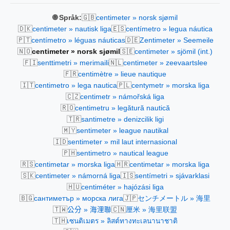
🇬🇧
🌐 Språk:
centimeter » norsk sjømil
🇩🇰
🇪🇸
centimeter » nautisk liga
centímetro » legua náutica
🇵🇹
🇩🇪
centímetro » léguas náuticas
Zentimeter » Seemeile
🇳🇴
🇸🇪
centimeter » norsk sjømil
centimeter » sjömil (int.)
🇫🇮
🇳🇱
senttimetri » merimaili
centimeter » zeevaartslee
🇫🇷
centimètre » lieue nautique
🇮🇹
🇵🇱
centimetro » lega nautica
centymetr » morska liga
🇨🇿
centimetr » námořská liga
🇷🇴
centimetru » legătură nautică
🇹🇷
santimetre » denizcilik ligi
🇲🇾
sentimeter » league nautikal
🇮🇩
sentimeter » mil laut internasional
🇵🇭
sentimetro » nautical league
🇷🇸
🇭🇷
centimetar » morska liga
centimetar » morska liga
🇸🇰
🇮🇸
centimeter » námorná liga
sentímetri » sjávarklasi
🇭🇺
centiméter » hajózási liga
🇧🇬
🇯🇵
сантиметър » морска лига
センチメートル » 海里
🇹🇼
🇨🇳
公分 » 海浬聯
厘米 » 海里联盟
🇹🇭
เซนติเมตร » ลิสต์ทางทะเลนานาชาติ