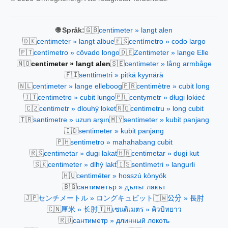
🇬🇧
🌐 Språk:
centimeter » langt alen
🇩🇰
🇪🇸
centimeter » langt albue
centímetro » codo largo
🇵🇹
🇩🇪
centímetro » côvado longo
Zentimeter » lange Elle
🇳🇴
🇸🇪
centimeter » langt alen
centimeter » lång armbåge
🇫🇮
senttimetri » pitkä kyynärä
🇳🇱
🇫🇷
centimeter » lange elleboog
centimètre » cubit long
🇮🇹
🇵🇱
centimetro » cubit lungo
centymetr » długi łokieć
🇨🇿
🇷🇴
centimetr » dlouhý loket
centimetru » long cubit
🇹🇷
🇲🇾
santimetre » uzun arşın
sentimeter » kubit panjang
🇮🇩
sentimeter » kubit panjang
🇵🇭
sentimetro » mahahabang cubit
🇷🇸
🇭🇷
centimetar » dugi lakat
centimetar » dugi kut
🇸🇰
🇮🇸
centimeter » dlhý lakť
sentímetri » langurli
🇭🇺
centiméter » hosszú könyök
🇧🇬
сантиметър » дълъг лакът
🇯🇵
🇹🇼
センチメートル » ロングキュビット
公分 » 長肘
🇨🇳
🇹🇭
厘米 » 长肘
เซนติเมตร » คิวบิทยาว
🇷🇺
сантиметр » длинный локоть