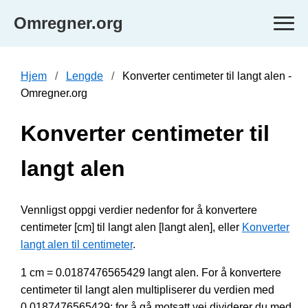
Omregner.org
Hjem
Lengde
Konverter centimeter til langt alen -
Omregner.org
Konverter centimeter til
langt alen
Vennligst oppgi verdier nedenfor for å konvertere
centimeter [cm] til langt alen [langt alen], eller
Konverter
langt alen til centimeter
.
1 cm = 0.0187476565429 langt alen. For å konvertere
centimeter til langt alen multipliserer du verdien med
0.0187476565429; for å gå motsatt vei dividerer du med