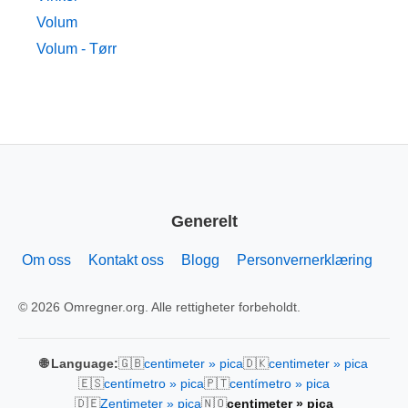
Volum
Volum - Tørr
Generelt
Om oss
Kontakt oss
Blogg
Personvernerklæring
© 2026 Omregner.org. Alle rettigheter forbeholdt.
🇬🇧
🇩🇰
🌐 Language:
centimeter » pica
centimeter » pica
🇪🇸
🇵🇹
centímetro » pica
centímetro » pica
🇩🇪
🇳🇴
Zentimeter » pica
centimeter » pica