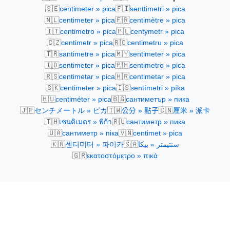
🇸🇪
🇫🇮
centimeter » pica
senttimetri » pica
🇳🇱
🇫🇷
centimeter » pica
centimètre » pica
🇮🇹
🇵🇱
centimetro » pica
centymetr » pica
🇨🇿
🇷🇴
centimetr » pica
centimetru » pica
🇹🇷
🇲🇾
santimetre » pica
sentimeter » pica
🇮🇩
🇵🇭
sentimeter » pica
sentimetro » pica
🇷🇸
🇭🇷
centimetar » pica
centimetar » pica
🇸🇰
🇮🇸
centimeter » pica
sentímetri » píka
🇭🇺
🇧🇬
centiméter » pica
сантиметър » пика
🇯🇵
🇹🇼
🇨🇳
センチメートル » ピカ
公分 » 點子
厘米 » 派卡
🇹🇭
🇷🇺
เซนติเมตร » พิก้า
сантиметр » пика
🇺🇦
🇻🇳
сантиметр » піка
centimet » pica
🇰🇷
🇸🇦
센티미터 » 파이카
سنتيمتر » بيكا
🇬🇷
εκατοστόμετρο » πικά