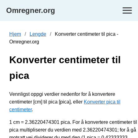
Omregner.org
Hjem
Lengde
Konverter centimeter til pica -
Omregner.org
Konverter centimeter til
pica
Vennligst oppgi verdier nedenfor for å konvertere
centimeter [cm] til pica [pica], eller
Konverter pica til
centimeter
.
1 cm = 2.36220474301 pica. For å konvertere centimeter til
pica multipliserer du verdien med 2.36220474301; for å gå
motsatt vei dividerer du med den (1 pica = 0.42333333